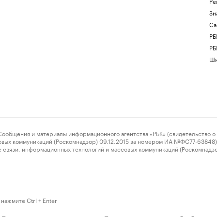
Ре
Зн
Са
РБ
РБ
Шк
ения и материалы информационного агентства «РБК» (свидетельство о 
овых коммуникаций (Роскомнадзор) 09.12.2015 за номером ИА №ФС77-63848) 
 связи, информационных технологий и массовых коммуникаций (Роскомнадз
нажмите Ctrl + Enter