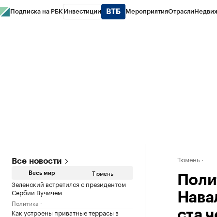
Подписка на РБК
Инвестиции
Мероприятия
Отрасли
Недви
РБК Life
Тренды
Визионеры
Национальные проекты
Город
Стиль
Кр
Конференции СПб
Спецпроекты
Проверка контрагентов
Политика
Тюмень
Все новости
Тюмень
Весь мир
Поли
Зеленский встретился с президентом
Сербии Вучичем
Нава
Политика
Как устроены приватные террасы в
ста 