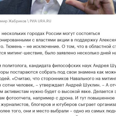
имир Жабриков \ РИА URA.RU
 нескольких городах России могут состояться
онированными с властями акции в поддержку Алексе
о. Тюмень – не исключение. О том, что в областной с
ся митинг-шествие, было заявлено несколько дней на
м политолога, кандидата философских наук Андрея Ш
торы постараются собрать под свои знамена как мож
дей. «Считаю, что сторонников Навального на митин
 сотни человек, – утверждает Андрей Шуклин. – А от
 активистам нужно будет о высокой явке. Делается 
ам фотоотчета, например с дрона. И тут повышенное
 журналистов, блогеров и ютуберов сыграет организ
Более того, они и место выбрали – одно из самых люд