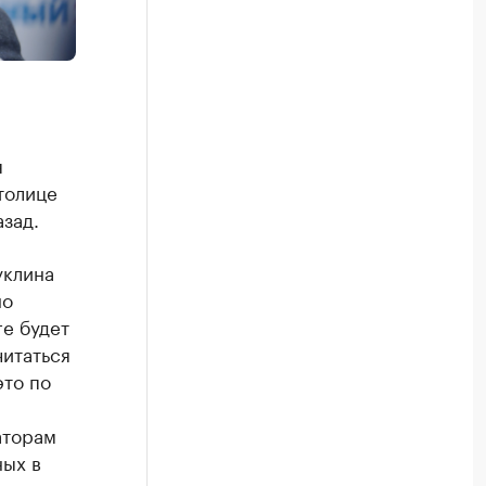
я
толице
зад.
уклина
но
ге будет
читаться
это по
аторам
ных в