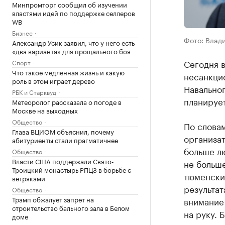
Минпромторг сообщил об изучении
властями идей по поддержке селлеров
WB
Бизнес
Фото: Влад
Александр Усик заявил, что у него есть
«два варианта» для прощального боя
Сегодня в
Спорт
Что такое медленная жизнь и какую
несанкци
роль в этом играет дерево
Навальног
РБК и Старквуд
планирует
Метеоролог рассказала о погоде в
Москве на выходных
Общество
По слова
Глава ВЦИОМ объяснил, почему
организа
абитуриенты стали прагматичнее
больше лю
Общество
Власти США поддержали Свято-
не больше
Троицкий монастырь РПЦЗ в борьбе с
тюменским
ветряками
результат
Общество
Трамп обжалует запрет на
внимание
строительство бального зала в Белом
на руку. 
доме