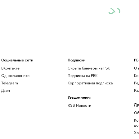
Социальные сети
Подписки
РБ
ВКонтакте
Скрыть баннеры на РБК
О 
Одноклассники
Подписка на РБК
Ко
Telegram
Корпоративная подписка
Ре
Дзен
Ра
Уведомления
RSS Новости
Др
Об
Ко
до
Хо