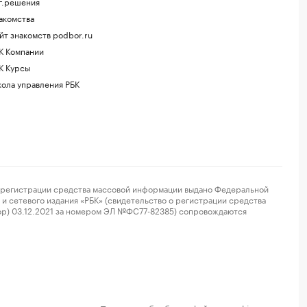
г.решения
акомства
йт знакомств podbor.ru
К Компании
К Курсы
ола управления РБК
регистрации средства массовой информации выдано Федеральной
и сетевого издания «РБК» (свидетельство о регистрации средства
ор) 03.12.2021 за номером ЭЛ №ФС77-82385) сопровождаются