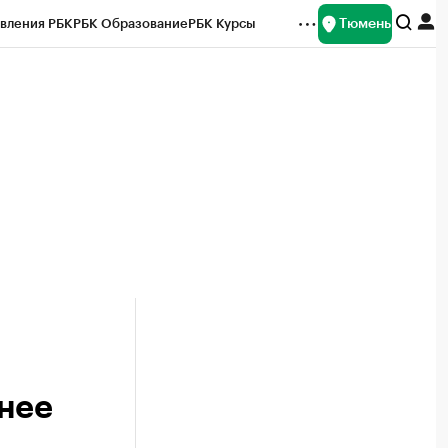
Тюмень
вления РБК
РБК Образование
РБК Курсы
рейтинги
Франшизы
Газета
Спецпроекты СПб
ты
нее