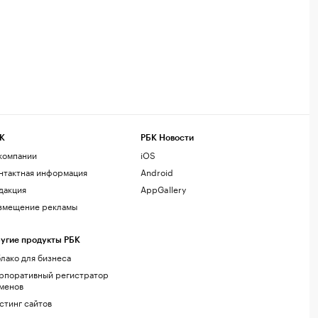
К
РБК Новости
компании
iOS
нтактная информация
Android
дакция
AppGallery
змещение рекламы
угие продукты РБК
лако для бизнеса
рпоративный регистратор
менов
стинг сайтов