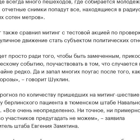
де всегда много пешеходов, где собирается молодеж
 отчетные снимки попадут все, находящиеся в радиу
х сотен метров».
 также сравнил митинг с тестовой акцией по проверк
 уличное движение стать субъектом политических от
дет просто ради того, чтобы быть замеченным, прико
ескому событию, поучаствовать в том, что случается
айне редко. Да и запал многих поугас после того, как
орозы», – говорит Шуклин.
прогноз по количеству пришедших на митинг-шествие
у берлинского пациента в тюменском штабе Навально
. «Все очень неопределенно. Ни точное, ни примерн
о участников предугадать не можем», – заявила
тель штаба Евгения Замятина.