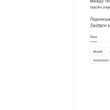
Между тем
тысяч уча
Подписыва
Twitter
и 
Теги
акция
политолог