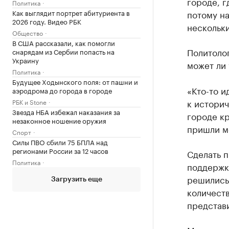
городе, г
Политика
Как выглядит портрет абитуриента в
потому на
2026 году. Видео РБК
нескольки
Общество
В США рассказали, как помогли
Политолог
снарядам из Сербии попасть на
Украину
может ли
Политика
Будущее Ходынского поля: от пашни и
«Кто-то и
аэродрома до города в городе
к историч
РБК и Stone
Звезда НБА избежал наказания за
городе кр
незаконное ношение оружия
пришли м
Спорт
Силы ПВО сбили 75 БПЛА над
регионами России за 12 часов
Сделать 
Политика
поддержк
решились
Загрузить еще
количеств
представи