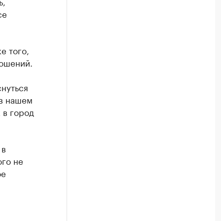
ь,
се
е того,
ношений.
снуться
 в нашем
 в город
 в
го не
ое