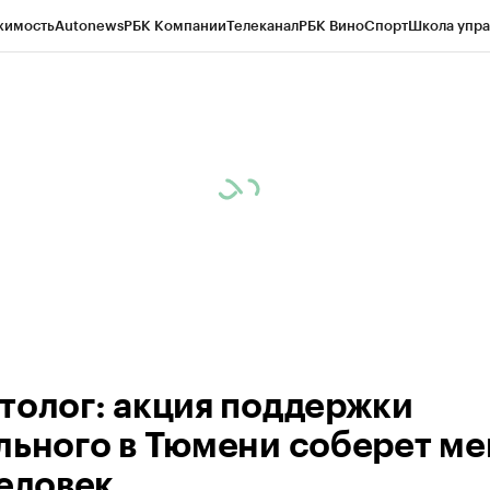
жимость
Autonews
РБК Компании
Телеканал
РБК Вино
Спорт
Школа упра
ипто
РБК Бизнес-среда
Дискуссионный клуб
Исследования
Кредитные 
Экономика
Бизнес
Технологии и медиа
Финансы
Рынок наличной валю
толог: акция поддержки
льного в Тюмени соберет ме
человек