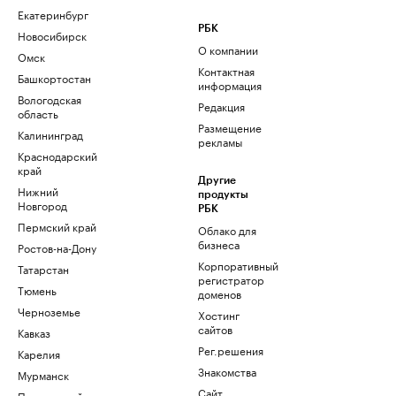
Екатеринбург
РБК
Новосибирск
О компании
Омск
Контактная
Башкортостан
информация
Вологодская
Редакция
область
Размещение
Калининград
рекламы
Краснодарский
край
Другие
Нижний
продукты
Новгород
РБК
Пермский край
Облако для
бизнеса
Ростов-на-Дону
Корпоративный
Татарстан
регистратор
Тюмень
доменов
Черноземье
Хостинг
сайтов
Кавказ
Рег.решения
Карелия
Знакомства
Мурманск
Сайт
Приморский