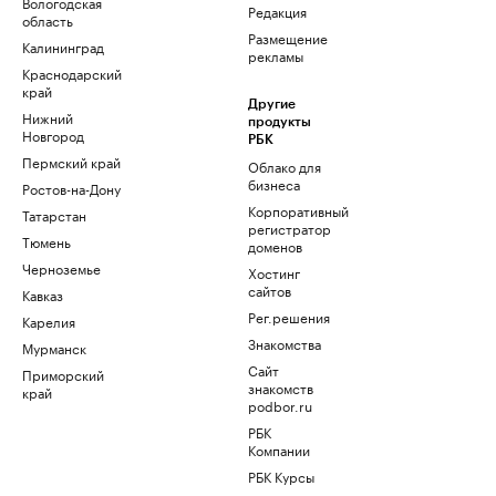
Вологодская
Редакция
область
Размещение
Калининград
рекламы
Краснодарский
край
Другие
Нижний
продукты
Новгород
РБК
Пермский край
Облако для
бизнеса
Ростов-на-Дону
Корпоративный
Татарстан
регистратор
Тюмень
доменов
Черноземье
Хостинг
сайтов
Кавказ
Рег.решения
Карелия
Знакомства
Мурманск
Сайт
Приморский
знакомств
край
podbor.ru
РБК
Компании
РБК Курсы