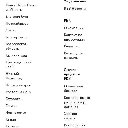
Уведомления
Санкт-Петербург
RSS Новости
и область
Екатеринбург
РБК
Новосибирск
О компании
Омск
Контактная
Башкортостан
информация
Вологодская
Редакция
область
Размещение
Калининград
рекламы
Краснодарский
край
Другие
Нижний
продукты
Новгород
РБК
Пермский край
Облако для
бизнеса
Ростов-на-Дону
Корпоративный
Татарстан
регистратор
Тюмень
доменов
Черноземье
Хостинг
сайтов
Кавказ
Рег.решения
Карелия