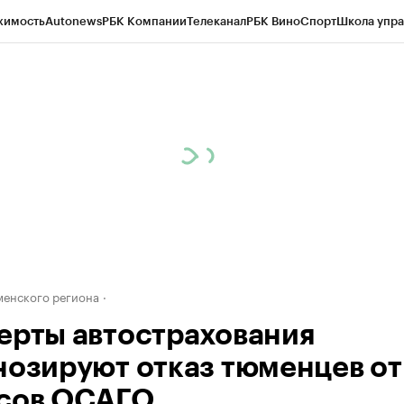
жимость
Autonews
РБК Компании
Телеканал
РБК Вино
Спорт
Школа упра
ипто
РБК Бизнес-среда
Дискуссионный клуб
Исследования
Кредитные 
Экономика
Бизнес
Технологии и медиа
Финансы
Рынок наличной валю
енского региона
ерты автострахования
нозируют отказ тюменцев от
сов ОСАГО