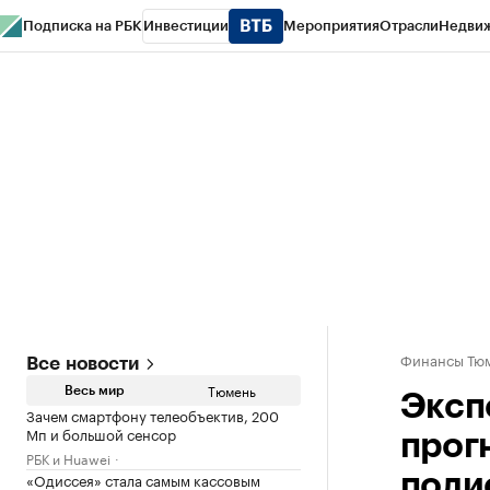
Подписка на РБК
Инвестиции
Мероприятия
Отрасли
Недви
РБК Life
Тренды
Визионеры
Национальные проекты
Город
Стиль
Кр
Конференции СПб
Спецпроекты
Проверка контрагентов
Политика
Финансы Тюм
Все новости
Тюмень
Весь мир
Эксп
Зачем смартфону телеобъектив, 200
Мп и большой сенсор
прог
РБК и Huawei
«Одиссея» стала самым кассовым
поли