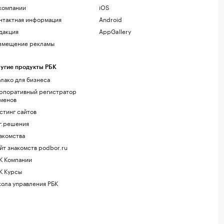
компании
iOS
нтактная информация
Android
дакция
AppGallery
змещение рекламы
угие продукты РБК
лако для бизнеса
рпоративный регистратор
менов
стинг сайтов
г.решения
акомства
йт знакомств podbor.ru
К Компании
К Курсы
ола управления РБК