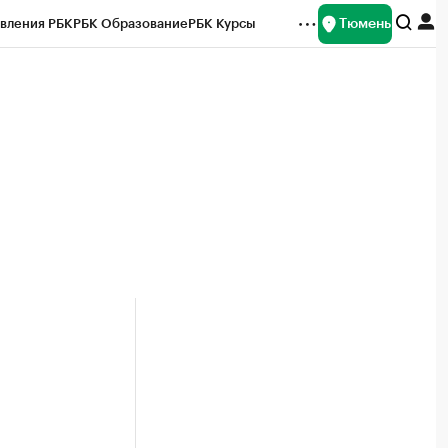
Тюмень
вления РБК
РБК Образование
РБК Курсы
рейтинги
Франшизы
Газета
Спецпроекты СПб
ты