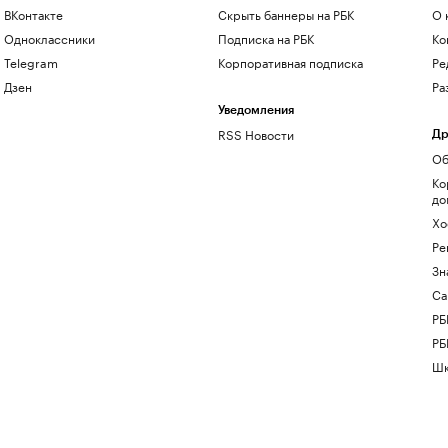
ВКонтакте
Скрыть баннеры на РБК
О 
Одноклассники
Подписка на РБК
Ко
Telegram
Корпоративная подписка
Ре
Дзен
Ра
Уведомления
RSS Новости
Др
Об
Ко
до
Хо
Ре
Зн
Са
РБ
РБ
Шк