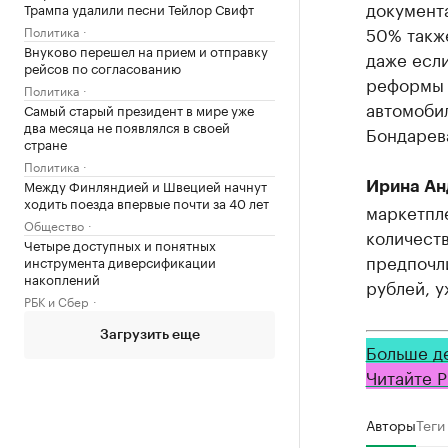
документа
Трампа удалили песни Тейлор Свифт
50% также
Политика
Внуково перешел на прием и отправку
даже есл
рейсов по согласованию
реформы 
Политика
автомобил
Самый старый президент в мире уже
два месяца не появлялся в своей
Бондарев
стране
Политика
Между Финляндией и Швецией начнут
Ирина Ан
ходить поезда впервые почти за 40 лет
маркетпле
Общество
количеств
Четыре доступных и понятных
предпочл
инструмента диверсификации
накоплений
рублей, у
РБК и Сбер
Загрузить еще
Больше д
Читайте Р
Авторы
Теги