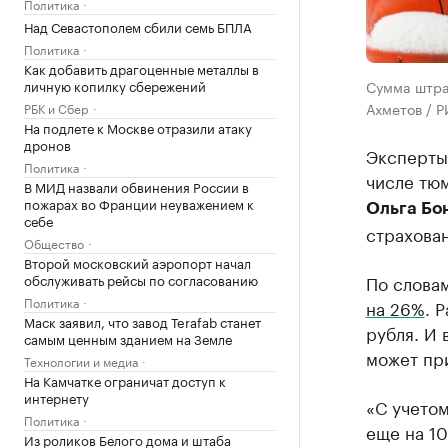
Политика
Над Севастополем сбили семь БПЛА
Политика
Как добавить драгоценные металлы в
личную копилку сбережений
Сумма штра
Ахметов / 
РБК и Сбер
На подлете к Москве отразили атаку
дронов
Эксперты 
Политика
числе тю
В МИД назвали обвинения России в
пожарах во Франции неуважением к
Ольга Бо
себе
страхован
Общество
Второй московский аэропорт начал
обслуживать рейсы по согласованию
По словам
Политика
на 26%
. 
Маск заявил, что завод Terafab станет
рубля. И 
самым ценным зданием на Земле
может пр
Технологии и медиа
На Камчатке ограничат доступ к
интернету
«С учетом
Политика
еще на 10
Из роликов Белого дома и штаба