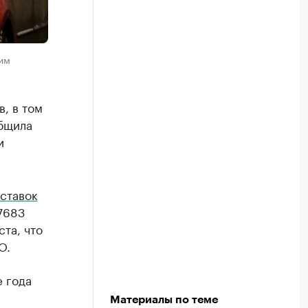
им
, в том
бщила
и
ставок
7683
та, что
О.
е года
Материалы по теме