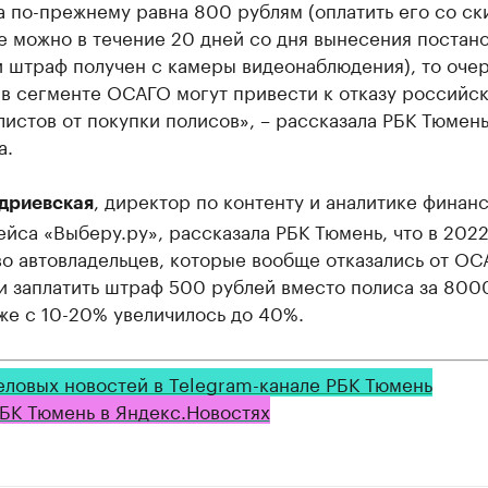
 по-прежнему равна 800 рублям (оплатить его со ск
 можно в течение 20 дней со дня вынесения постано
и штраф получен с камеры видеонаблюдения), то оче
в сегменте ОСАГО могут привести к отказу российс
истов от покупки полисов», – рассказала РБК Тюмень
а.
, директор по контенту и аналитике финан
дриевская
йса «Выберу.ру», рассказала РБК Тюмень, что в 2022
о автовладельцев, которые вообще отказались от ОС
и заплатить штраф 500 рублей вместо полиса за 800
же с 10-20% увеличилось до 40%.
еловых новостей в Telegram-канале РБК Тюмень
БК Тюмень в Яндекс.Новостях