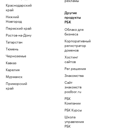
рекламы
Краснодарский
край
Другие
Нижний
продукты
Новгород
РБК
Пермский край
Облако для
бизнеса
Ростов-на-Дону
Корпоративный
Татарстан
регистратор
Тюмень
доменов
Черноземье
Хостинг
сайтов
Кавказ
Рег.решения
Карелия
Знакомства
Мурманск
Сайт
Приморский
знакомств
край
podbor.ru
РБК
Компании
РБК Курсы
Школа
управления
РБК