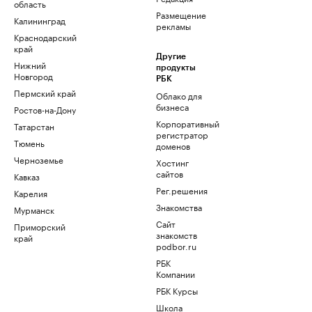
область
Размещение
Калининград
рекламы
Краснодарский
край
Другие
Нижний
продукты
Новгород
РБК
Пермский край
Облако для
бизнеса
Ростов-на-Дону
Корпоративный
Татарстан
регистратор
Тюмень
доменов
Черноземье
Хостинг
сайтов
Кавказ
Рег.решения
Карелия
Знакомства
Мурманск
Сайт
Приморский
знакомств
край
podbor.ru
РБК
Компании
РБК Курсы
Школа