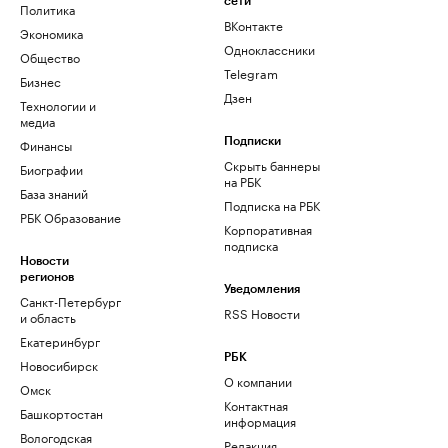
сети
Политика
ВКонтакте
Экономика
Одноклассники
Общество
Telegram
Бизнес
Дзен
Технологии и
медиа
Финансы
Подписки
Скрыть баннеры
Биографии
на РБК
База знаний
Подписка на РБК
РБК Образование
Корпоративная
подписка
Новости
регионов
Уведомления
Санкт-Петербург
RSS Новости
и область
Екатеринбург
РБК
Новосибирск
О компании
Омск
Контактная
Башкортостан
информация
Вологодская
Редакция