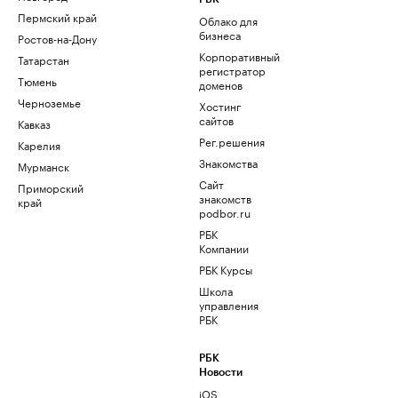
Пермский край
Облако для
бизнеса
Ростов-на-Дону
Корпоративный
Татарстан
регистратор
Тюмень
доменов
Черноземье
Хостинг
сайтов
Кавказ
Рег.решения
Карелия
Знакомства
Мурманск
Сайт
Приморский
знакомств
край
podbor.ru
РБК
Компании
РБК Курсы
Школа
управления
РБК
РБК
Новости
iOS