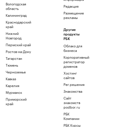
Вологодская
Редакция
область
Размещение
Калининград
рекламы
Краснодарский
край
Другие
Нижний
продукты
Новгород
РБК
Пермский край
Облако для
бизнеса
Ростов-на-Дону
Корпоративный
Татарстан
регистратор
Тюмень
доменов
Черноземье
Хостинг
сайтов
Кавказ
Рег.решения
Карелия
Знакомства
Мурманск
Сайт
Приморский
знакомств
край
podbor.ru
РБК
Компании
РБК Курсы