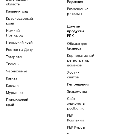
Редакция
область
Размещение
Калининград
рекламы
Краснодарский
край
Другие
Нижний
продукты
Новгород
РБК
Пермский край
Облако для
бизнеса
Ростов-на-Дону
Корпоративный
Татарстан
регистратор
Тюмень
доменов
Черноземье
Хостинг
сайтов
Кавказ
Рег.решения
Карелия
Знакомства
Мурманск
Сайт
Приморский
знакомств
край
podbor.ru
РБК
Компании
РБК Курсы
Школа