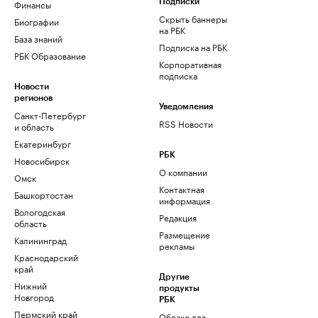
Финансы
Подписки
Скрыть баннеры
Биографии
на РБК
База знаний
Подписка на РБК
РБК Образование
Корпоративная
подписка
Новости
регионов
Уведомления
Санкт-Петербург
RSS Новости
и область
Екатеринбург
РБК
Новосибирск
О компании
Омск
Контактная
Башкортостан
информация
Вологодская
Редакция
область
Размещение
Калининград
рекламы
Краснодарский
край
Другие
Нижний
продукты
Новгород
РБК
Пермский край
Облако для