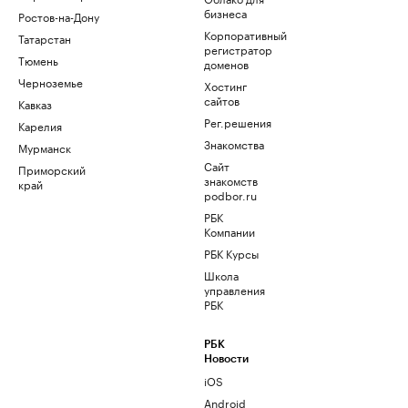
бизнеса
Ростов-на-Дону
Корпоративный
Татарстан
регистратор
Тюмень
доменов
Черноземье
Хостинг
сайтов
Кавказ
Рег.решения
Карелия
Знакомства
Мурманск
Сайт
Приморский
знакомств
край
podbor.ru
РБК
Компании
РБК Курсы
Школа
управления
РБК
РБК
Новости
iOS
Android