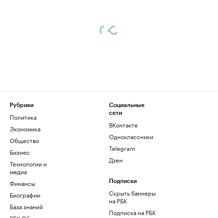
Рубрики
Социальные
сети
Политика
ВКонтакте
Экономика
Одноклассники
Общество
Telegram
Бизнес
Дзен
Технологии и
медиа
Финансы
Подписки
Скрыть баннеры
Биографии
на РБК
База знаний
Подписка на РБК
РБК Образование