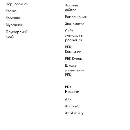
Черноземье
Хостинг
сайтов
Кавказ
Рег.решения
Карелия
Знакомства
Мурманск
Сайт
Приморский
знакомств
край
podbor.ru
РБК
Компании
РБК Курсы
Школа
управления
РБК
РБК
Новости
iOS
Android
AppGallery