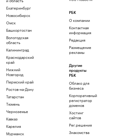
и область
Екатеринбург
РБК
Новосибирск
О компании
Омск
Контактная
Башкортостан
информация
Вологодская
Редакция
область
Размещение
Калининград
рекламы
Краснодарский
край
Другие
Нижний
продукты
Новгород
РБК
Пермский край
Облако для
бизнеса
Ростов-на-Дону
Корпоративный
Татарстан
регистратор
Тюмень
доменов
Черноземье
Хостинг
сайтов
Кавказ
Рег.решения
Карелия
Знакомства
Мурманск