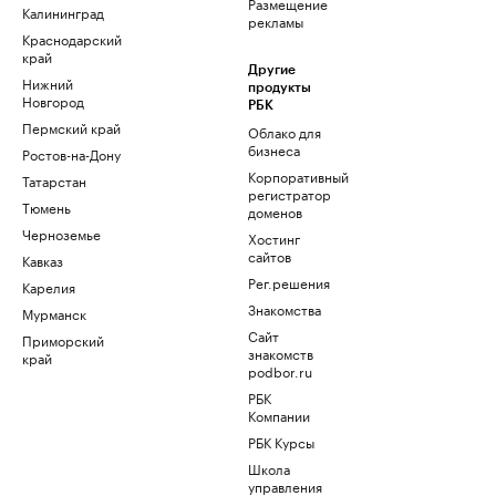
Размещение
Калининград
рекламы
Краснодарский
край
Другие
Нижний
продукты
Новгород
РБК
Пермский край
Облако для
бизнеса
Ростов-на-Дону
Корпоративный
Татарстан
регистратор
Тюмень
доменов
Черноземье
Хостинг
сайтов
Кавказ
Рег.решения
Карелия
Знакомства
Мурманск
Сайт
Приморский
знакомств
край
podbor.ru
РБК
Компании
РБК Курсы
Школа
управления