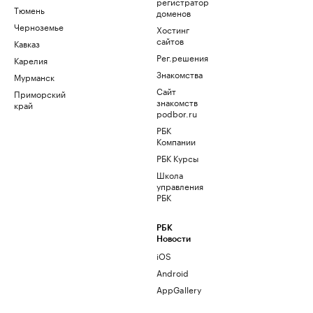
регистратор
Тюмень
доменов
Черноземье
Хостинг
сайтов
Кавказ
Рег.решения
Карелия
Знакомства
Мурманск
Сайт
Приморский
знакомств
край
podbor.ru
РБК
Компании
РБК Курсы
Школа
управления
РБК
РБК
Новости
iOS
Android
AppGallery