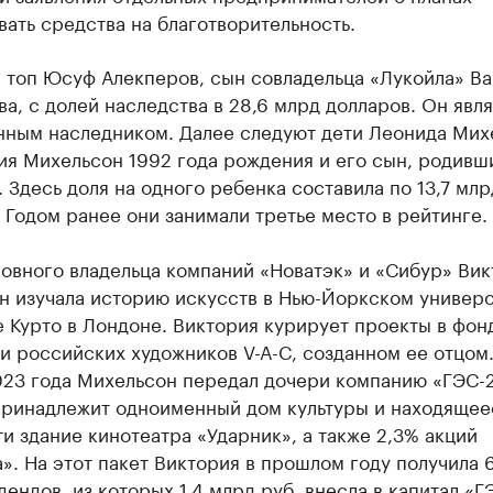
ать средства на благотворительность.
 топ Юсуф Алекперов, сын совладельца «Лукойла» Ва
а, с долей наследства в 28,6 млрд долларов. Он явл
нным наследником. Далее следуют дети Леонида Мих
ия Михельсон 1992 года рождения и его сын, родивш
. Здесь доля на одного ребенка составила по 13,7 млр
 Годом ранее они занимали третье место в рейтинге.
овного владельца компаний «Новатэк» и «Сибур» Вик
н изучала историю искусств в Нью-Йоркском универс
 Курто в Лондоне. Виктория курирует проекты в фон
 российских художников V-A-C, созданном ее отцом.
023 года Михельсон передал дочери компанию «ГЭС-2
принадлежит одноименный дом культуры и находящее
и здание кинотеатра «Ударник», а также 2,3% акций
». На этот пакет Виктория в прошлом году получила 
дендов, из которых 1,4 млрд руб. внесла в капитал «Г