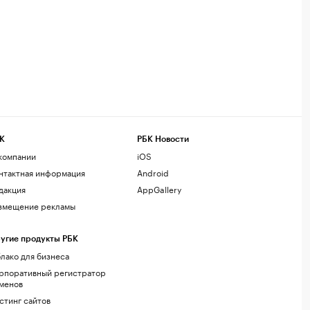
К
РБК Новости
компании
iOS
нтактная информация
Android
дакция
AppGallery
змещение рекламы
угие продукты РБК
лако для бизнеса
рпоративный регистратор
менов
стинг сайтов