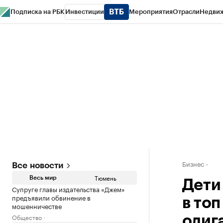
Подписка на РБК
Инвестиции
Мероприятия
Отрасли
Недви
РБК Life
Тренды
Визионеры
Национальные проекты
Город
Стиль
Кр
Конференции СПб
Спецпроекты
Проверка контрагентов
Политика
Бизнес
Все новости
Тюмень
Весь мир
Дети
Супруге главы издательства «Джем»
предъявили обвинение в
в то
мошенничестве
Общество
олиг