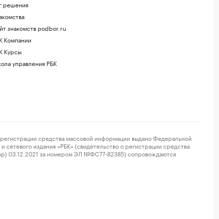
г.решения
акомства
йт знакомств podbor.ru
К Компании
К Курсы
ола управления РБК
регистрации средства массовой информации выдано Федеральной
и сетевого издания «РБК» (свидетельство о регистрации средства
ор) 03.12.2021 за номером ЭЛ №ФС77-82385) сопровождаются