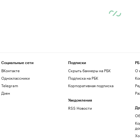
Социальные сети
Подписки
РБ
ВКонтакте
Скрыть баннеры на РБК
О 
Одноклассники
Подписка на РБК
Ко
Telegram
Корпоративная подписка
Ре
Дзен
Ра
Уведомления
RSS Новости
Др
Об
Ко
до
Хо