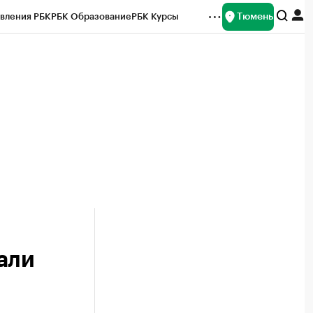
Тюмень
вления РБК
РБК Образование
РБК Курсы
рейтинги
Франшизы
Газета
Спецпроекты СПб
ты
али