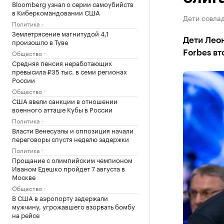
Bloomberg узнал о серии самоубийств
в Киберкомандовании США
Дети совлад
Политика
Землетрясение магнитудой 4,1
Дети Леон
произошло в Туве
Общество
Forbes вт
Средняя пенсия неработающих
превысила ₽35 тыс. в семи регионах
России
Общество
США ввели санкции в отношении
военного атташе Кубы в России
Политика
Власти Венесуэлы и оппозиция начали
переговоры спустя неделю задержки
Политика
Прощание с олимпийским чемпионом
Иваном Едешко пройдет 7 августа в
Москве
Общество
В США в аэропорту задержали
мужчину, угрожавшего взорвать бомбу
на рейсе