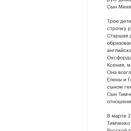
Сын Михе
Трое дете
строчку р
Старшая д
образова
английска
Оксфорда 
Ксения, м
Она возгл
Елены и Г
сыном ге
Сын Тимч
отношени
В марте 
Тимченко 
Русской 