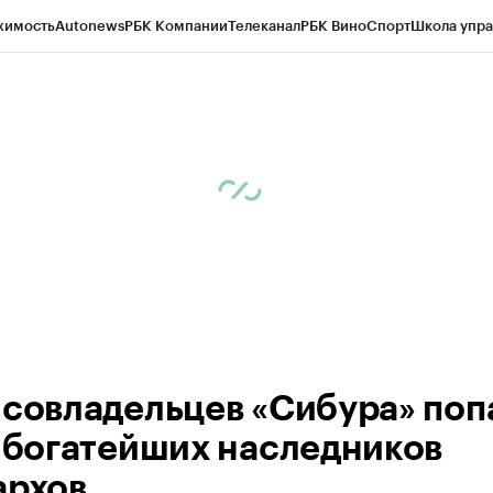
жимость
Autonews
РБК Компании
Телеканал
РБК Вино
Спорт
Школа упра
ипто
РБК Бизнес-среда
Дискуссионный клуб
Исследования
Кредитные 
Экономика
Бизнес
Технологии и медиа
Финансы
Рынок наличной валю
 совладельцев «Сибура» поп
п богатейших наследников
архов