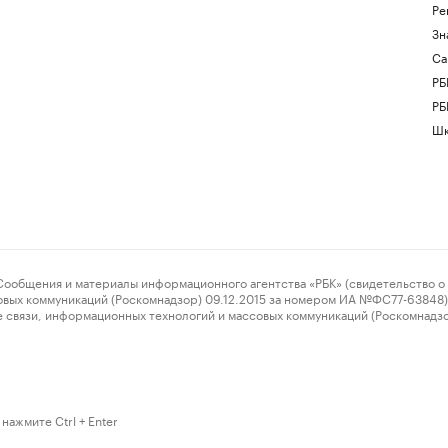
Ре
Зн
Са
РБ
РБ
Шк
ения и материалы информационного агентства «РБК» (свидетельство о 
овых коммуникаций (Роскомнадзор) 09.12.2015 за номером ИА №ФС77-63848) 
 связи, информационных технологий и массовых коммуникаций (Роскомнадз
нажмите Ctrl + Enter