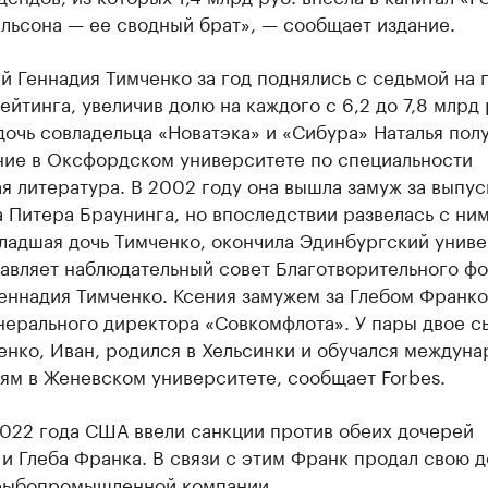
льсона — ее сводный брат», — сообщaет издание.
й Геннадия Тимченко за год поднялись с седьмой на 
ейтинга, увеличив долю на каждого с 6,2 до 7,8 млрд 
очь совладельца «Новатэка» и «Сибура» Наталья пол
ние в Оксфордском университете по специальности
я литература. В 2002 году она вышла замуж за выпус
Питера Браунинга, но впоследствии развелась с ним
ладшая дочь Тимченко, окончила Эдинбургский униве
авляет наблюдательный совет Благотворительного ф
еннадия Тимченко. Ксения замужем за Глебом Франко
нерального директора «Совкомфлота». У пары двое с
енко, Иван, родился в Хельсинки и обучался междун
ям в Женевском университете, сообщает Forbes.
2022 года США ввели санкции против обеих дочерей
и Глеба Франка. В связи с этим Франк продал свою д
рыбопромышленной компании.