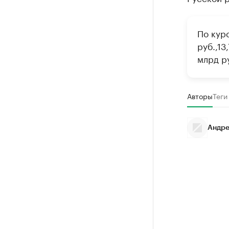
По курс
руб.,13
млрд р
Авторы
Теги
Андре