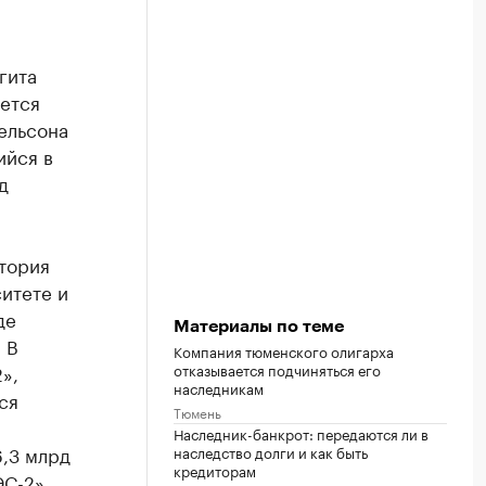
гита
яется
ельсона
ийся в
д
тория
итете и
де
Материалы по теме
 В
Компания тюменского олигарха
отказывается подчиняться его
»,
наследникам
ся
Тюмень
Наследник-банкрот: передаются ли в
6,3 млрд
наследство долги и как быть
кредиторам
ЭС-2».