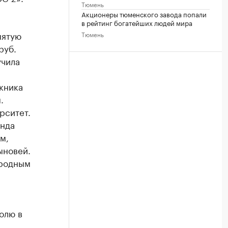
Тюмень
Акционеры тюменского завода попали
в рейтинг богатейших людей мира
пятую
Тюмень
руб.
учила
кника
.
рситет.
онда
м,
ыновей.
ародным
олю в