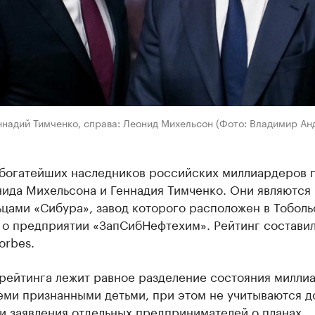
надий Тимченко, справа: Леонид Михельсон (Фото: Владимир Ан
 богатейших наследников российских миллиардеров 
нида Михельсона и Геннадия Тимченко. Они являются
цами «Сибура», завод которого расположен в Тоболь
т о предприятии «ЗапСибНефтехим». Рейтинг состави
orbes.
 рейтинга лежит равное разделение состояния милли
еми признанными детьми, при этом не учитываются д
и заявления отдельных предпринимателей о планах