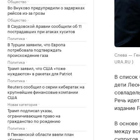
Общество
Во Внуково предупредили о задержках
рейсов из-за грозы
Общество
В Саудовской Аравии сообщили об 11
пострадавших при атаках хуситов
Политика
В Турции заявили, что Европа
потребовала подтверждать
Слева — Ген
происхождение газа
URA.RU )
Политика
Трамп заявил, что США «тоже
нуждаются» в ракетах для Patriot
В список
Политика
дети Лео
Reuters сообщил о серии кибератак на
совладель
крупнейшие финансовые компании
США
Речь иде
Новая категория
издание F
Трамп подписал указы,
ограничивающие право на
гражданство по рождению
В основе
Политика
между вс
В Пензенской области ввели план
супругов 
«Ковер»