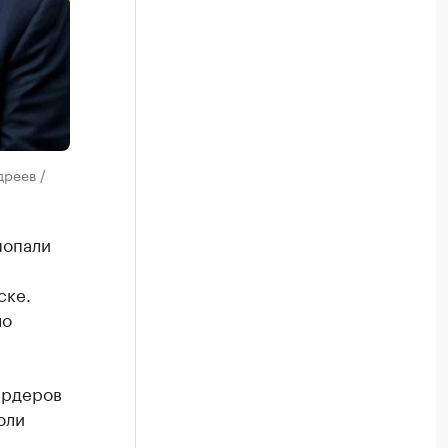
дреев /
попали
ске.
ло
ардеров
оли