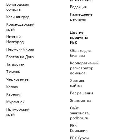
Вологодская
Редакция
область
Размещение
Калининград
рекламы
Краснодарский
край
Другие
Нижний
продукты
Новгород
РБК
Пермский край
Облако для
бизнеса
Ростов-на-Дону
Корпоративный
Татарстан
регистратор
Тюмень
доменов
Черноземье
Хостинг
сайтов
Кавказ
Рег.решения
Карелия
Знакомства
Мурманск
Сайт
Приморский
знакомств
край
podbor.ru
РБК
Компании
РБК Курсы