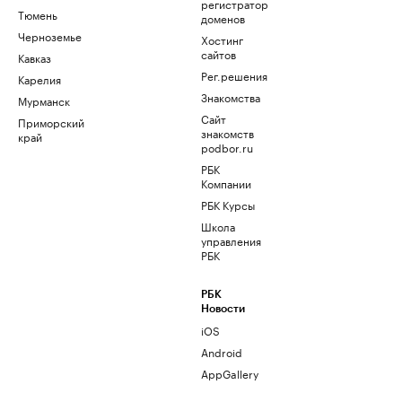
регистратор
Тюмень
доменов
Черноземье
Хостинг
сайтов
Кавказ
Рег.решения
Карелия
Знакомства
Мурманск
Сайт
Приморский
знакомств
край
podbor.ru
РБК
Компании
РБК Курсы
Школа
управления
РБК
РБК
Новости
iOS
Android
AppGallery