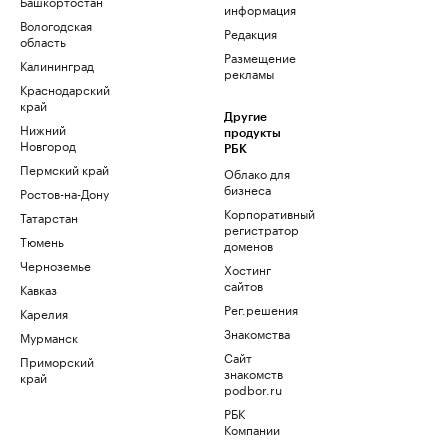
Башкортостан
информация
Вологодская
Редакция
область
Размещение
Калининград
рекламы
Краснодарский
край
Другие
Нижний
продукты
Новгород
РБК
Пермский край
Облако для
бизнеса
Ростов-на-Дону
Корпоративный
Татарстан
регистратор
Тюмень
доменов
Черноземье
Хостинг
сайтов
Кавказ
Рег.решения
Карелия
Знакомства
Мурманск
Сайт
Приморский
знакомств
край
podbor.ru
РБК
Компании