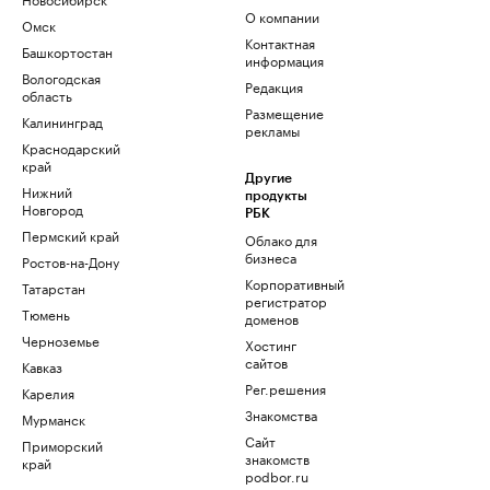
О компании
Омск
Контактная
Башкортостан
информация
Вологодская
Редакция
область
Размещение
Калининград
рекламы
Краснодарский
край
Другие
Нижний
продукты
Новгород
РБК
Пермский край
Облако для
бизнеса
Ростов-на-Дону
Корпоративный
Татарстан
регистратор
Тюмень
доменов
Черноземье
Хостинг
сайтов
Кавказ
Рег.решения
Карелия
Знакомства
Мурманск
Сайт
Приморский
знакомств
край
podbor.ru