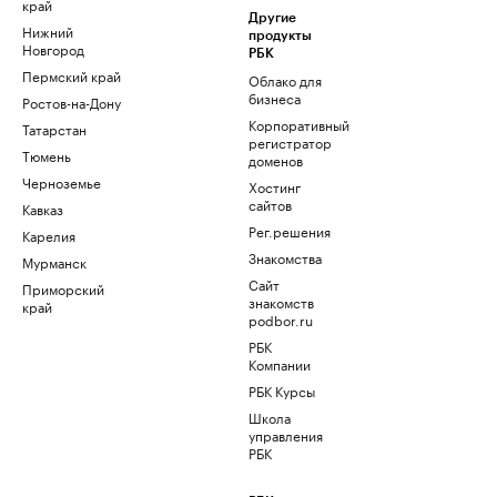
край
Другие
Нижний
продукты
Новгород
РБК
Пермский край
Облако для
бизнеса
Ростов-на-Дону
Корпоративный
Татарстан
регистратор
Тюмень
доменов
Черноземье
Хостинг
сайтов
Кавказ
Рег.решения
Карелия
Знакомства
Мурманск
Сайт
Приморский
знакомств
край
podbor.ru
РБК
Компании
РБК Курсы
Школа
управления
РБК