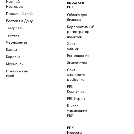
Нижний
продукты
Новгород
РБК
Пермский край
Облако для
бизнеса
Ростов-на-Дону
Корпоративный
Татарстан
регистратор
Тюмень
доменов
Черноземье
Хостинг
сайтов
Кавказ
Рег.решения
Карелия
Знакомства
Мурманск
Сайт
Приморский
знакомств
край
podbor.ru
РБК
Компании
РБК Курсы
Школа
управления
РБК
РБК
Новости