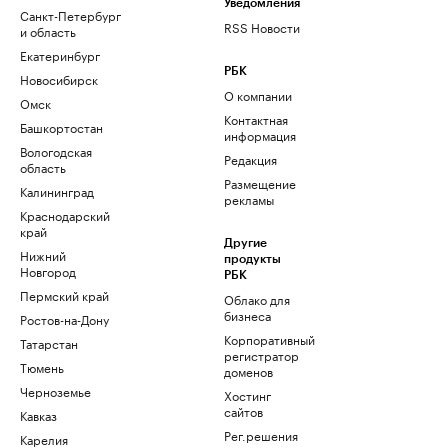
Уведомления
Санкт-Петербург
RSS Новости
и область
Екатеринбург
РБК
Новосибирск
О компании
Омск
Контактная
Башкортостан
информация
Вологодская
Редакция
область
Размещение
Калининград
рекламы
Краснодарский
край
Другие
Нижний
продукты
Новгород
РБК
Пермский край
Облако для
бизнеса
Ростов-на-Дону
Корпоративный
Татарстан
регистратор
Тюмень
доменов
Черноземье
Хостинг
сайтов
Кавказ
Рег.решения
Карелия