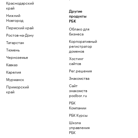
Краснодарский
край
Другие
Нижний
продукты
Новгород
РБК
Пермский край
Облако для
бизнеса
Ростов-на-Дону
Корпоративный
Татарстан
регистратор
Тюмень
доменов
Черноземье
Хостинг
сайтов
Кавказ
Рег.решения
Карелия
Знакомства
Мурманск
Сайт
Приморский
знакомств
край
podbor.ru
РБК
Компании
РБК Курсы
Школа
управления
РБК