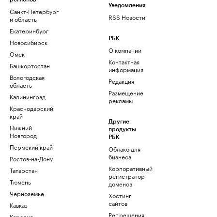
Уведомления
Санкт-Петербург
RSS Новости
и область
Екатеринбург
РБК
Новосибирск
О компании
Омск
Контактная
Башкортостан
информация
Вологодская
Редакция
область
Размещение
Калининград
рекламы
Краснодарский
край
Другие
Нижний
продукты
Новгород
РБК
Пермский край
Облако для
бизнеса
Ростов-на-Дону
Корпоративный
Татарстан
регистратор
Тюмень
доменов
Черноземье
Хостинг
сайтов
Кавказ
Рег.решения
Карелия