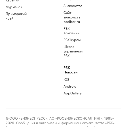
Знакомства
Мурманск
Сайт
Приморский
знакомств
край
podbor.ru
РБК
Компании
РБК Курсы
Школа
управления
РБК
РБК
Новости
iOS
Android
AppGallery
© ООО «БИЗНЕСПРЕСС», АО «РОСБИЗНЕСКОНСАЛТИНГ», 1995–
2026. Сообщения и материалы информационного агентства «РБК»
(свидетельство о регистрации средства массовой информации