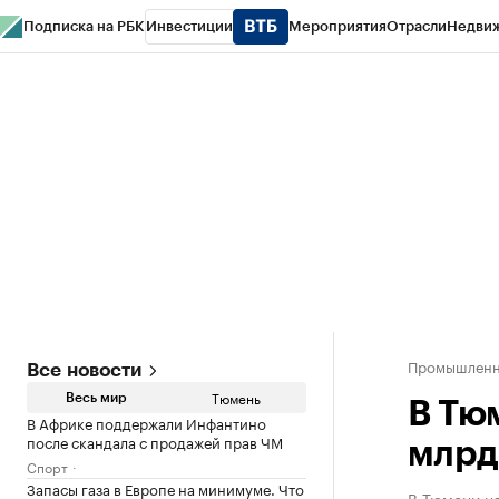
Подписка на РБК
Инвестиции
Мероприятия
Отрасли
Недви
РБК Life
Тренды
Визионеры
Национальные проекты
Город
Стиль
Кр
Конференции СПб
Спецпроекты
Проверка контрагентов
Политика
Промышленно
Все новости
Тюмень
Весь мир
В Тю
В Африке поддержали Инфантино
после скандала с продажей прав ЧМ
млрд
Спорт
Запасы газа в Европе на минимуме. Что
В Тюмени на