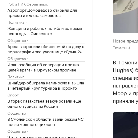
РБК и ПИК Серия плюс
Аэропорт Домодедово открыли для
приема и вылета самолетов
Политика
Женщина и ребенок погибли во время
непогоды в Смоленске
Общество
Новое пред
Арест запросили обвиняемой по делу о
Тюмень)
порнографии экс-участнице «Дома-2»
Общество
В Тюмени
Иран сообщил об «операции против
Hughes) б
целей врага» в Ормузском проливе
специализ
Политика
Шнайдер обыграла Калинскую и вышла
направле
в четвертый круг турнира в Торонто
Моор и п
Спорт
приняли у
В горах Казахстана эвакуировали еще
одного туриста из России
Общество
В Смоленской области ввели режим ЧС
после мощного циклона
Общество
Что такое медленная жизнь и какую