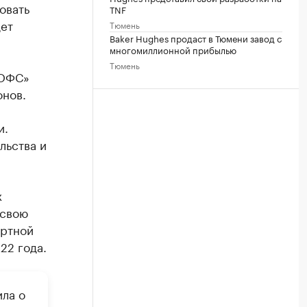
овать
TNF
дет
Тюмень
Baker Hughes продаст в Тюмени завод с
многомиллионной прибылью
Тюмень
 ОФС»
онов.
и.
льства и
х
 свою
ортной
22 года.
ла о