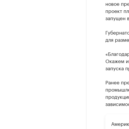
новое пре
проект пл
запущен в
Губернат
для разме
«Благодар
Окажем и
запуска 
Ранее пр
промышле
продукцию
зависимос
Америк