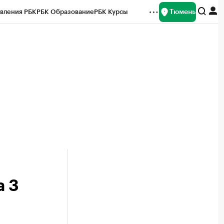
Тюмень
вления РБК
РБК Образование
РБК Курсы
рейтинги
Франшизы
Газета
Спецпроекты СПб
ты
а 3