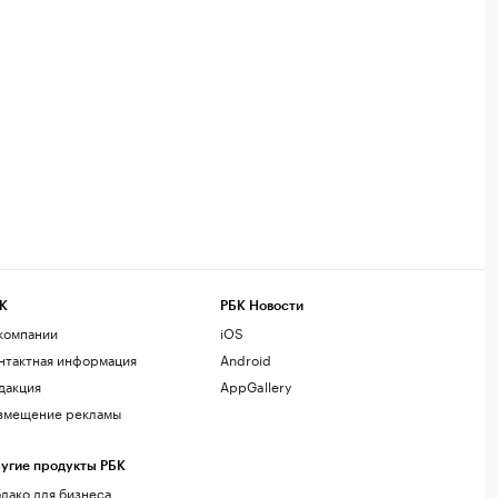
К
РБК Новости
компании
iOS
нтактная информация
Android
дакция
AppGallery
змещение рекламы
угие продукты РБК
лако для бизнеса