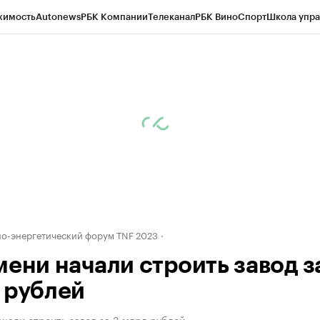
жимость
Autonews
РБК Компании
Телеканал
РБК Вино
Спорт
Школа упра
ипто
РБК Бизнес-среда
Дискуссионный клуб
Исследования
Кредитные 
Экономика
Бизнес
Технологии и медиа
Финансы
Рынок наличной валю
-энергетический форум TNF 2023
мени начали строить завод з
 рублей
чали строить завод за 3 млрд рублей