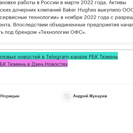
ановке работы в России в марте 2022 года. Активы
ских дочерних компаний Baker Hughes выкупило ОО
сервисные технологии» в ноябре 2022 года с разре
ента. Впоследствии объединенные предприятия нача
ть под брендом «Технологии ОФС».
еловых новостей в Telegram-канале РБК Тюмень
БК Тюмень в Дзен.Новостях
 Норицын
Андрей Жукарев