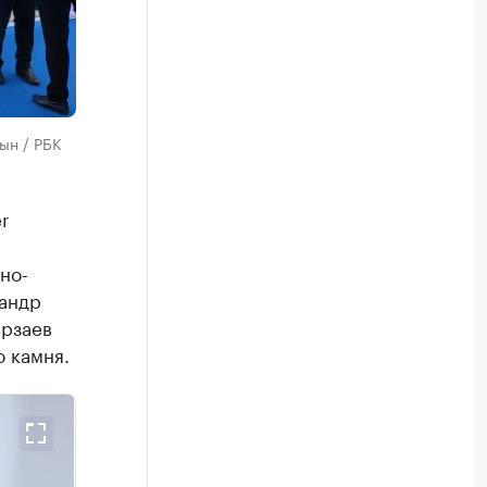
ын / РБК
r
но-
сандр
ирзаев
 камня.