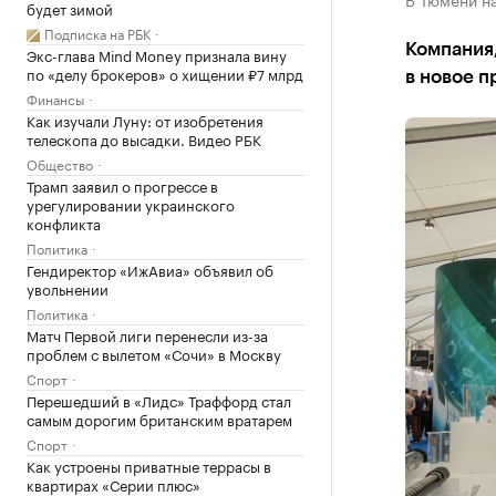
будет зимой
Подписка на РБК
Компания,
Экс-глава Mind Money признала вину
по «делу брокеров» о хищении ₽7 млрд
в новое 
Финансы
Как изучали Луну: от изобретения
телескопа до высадки. Видео РБК
Общество
Трамп заявил о прогрессе в
урегулировании украинского
конфликта
Политика
Гендиректор «ИжАвиа» объявил об
увольнении
Политика
Матч Первой лиги перенесли из-за
проблем с вылетом «Сочи» в Москву
Спорт
Перешедший в «Лидс» Траффорд стал
самым дорогим британским вратарем
Спорт
Как устроены приватные террасы в
квартирах «Серии плюс»