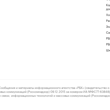
Ко
до
Хо
Ре
Зн
Са
РБ
РБ
Шк
ения и материалы информационного агентства «РБК» (свидетельство о 
овых коммуникаций (Роскомнадзор) 09.12.2015 за номером ИА №ФС77-63848) 
 связи, информационных технологий и массовых коммуникаций (Роскомнадз