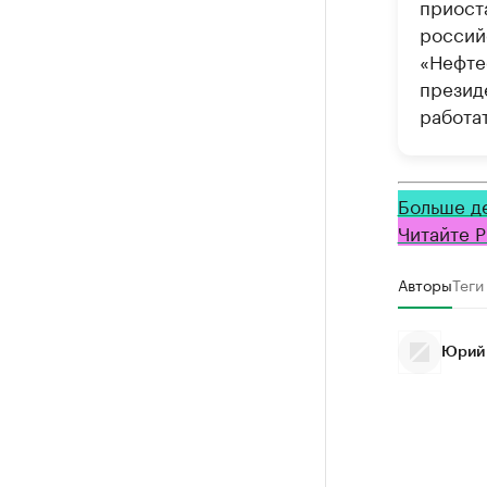
приост
россий
«Нефте
презид
работа
Больше д
Читайте Р
Авторы
Теги
Юрий