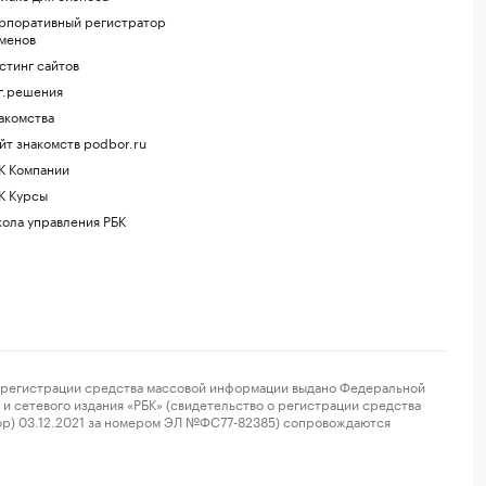
рпоративный регистратор
менов
стинг сайтов
г.решения
акомства
йт знакомств podbor.ru
К Компании
К Курсы
ола управления РБК
регистрации средства массовой информации выдано Федеральной
и сетевого издания «РБК» (свидетельство о регистрации средства
ор) 03.12.2021 за номером ЭЛ №ФС77-82385) сопровождаются