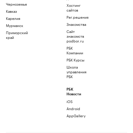
Черноземье
Хостинг
сайтов
Кавказ
Рег.решения
Карелия
Знакомства
Мурманск
Сайт
Приморский
знакомств
край
podbor.ru
РБК
Компании
РБК Курсы
Школа
управления
РБК
РБК
Новости
iOS
Android
AppGallery