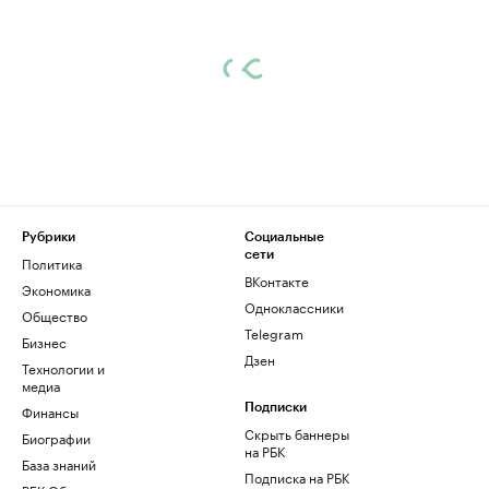
Рубрики
Социальные
сети
Политика
ВКонтакте
Экономика
Одноклассники
Общество
Telegram
Бизнес
Дзен
Технологии и
медиа
Финансы
Подписки
Скрыть баннеры
Биографии
на РБК
База знаний
Подписка на РБК