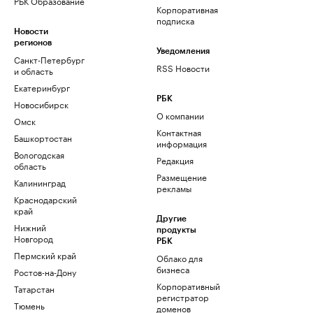
РБК Образование
Корпоративная
подписка
Новости
регионов
Уведомления
Санкт-Петербург
RSS Новости
и область
Екатеринбург
РБК
Новосибирск
О компании
Омск
Контактная
Башкортостан
информация
Вологодская
Редакция
область
Размещение
Калининград
рекламы
Краснодарский
край
Другие
Нижний
продукты
Новгород
РБК
Пермский край
Облако для
бизнеса
Ростов-на-Дону
Корпоративный
Татарстан
регистратор
Тюмень
доменов