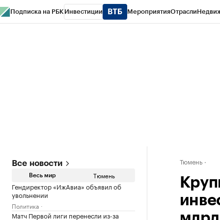
Подписка на РБК
Инвестиции
Мероприятия
Отрасли
Недви
РБК Life
Тренды
Визионеры
Национальные проекты
Город
Стиль
Кр
Конференции СПб
Спецпроекты
Проверка контрагентов
Политика
Тюмень
Все новости
Тюмень
Весь мир
Круп
Гендиректор «ИжАвиа» объявил об
увольнении
инве
Политика
Матч Первой лиги перенесли из-за
млрд