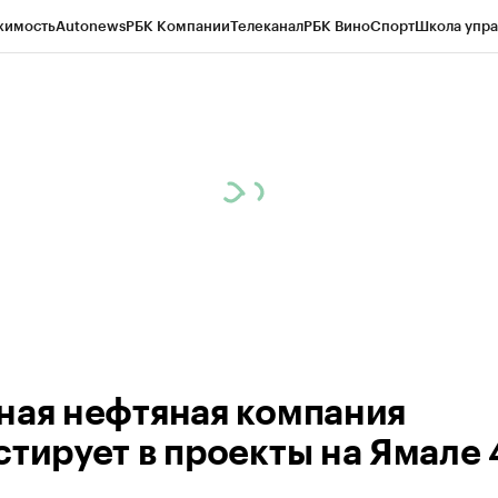
жимость
Autonews
РБК Компании
Телеканал
РБК Вино
Спорт
Школа упра
ипто
РБК Бизнес-среда
Дискуссионный клуб
Исследования
Кредитные 
Экономика
Бизнес
Технологии и медиа
Финансы
Рынок наличной валю
ная нефтяная компания
стирует в проекты на Ямале