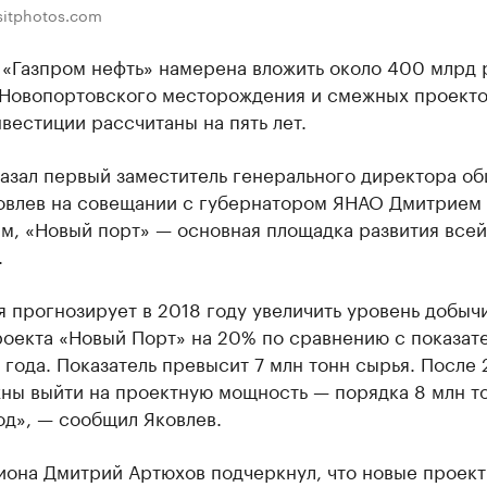
sitphotos.com
 «Газпром нефть» намерена вложить около 400 млрд 
 Новопортовского месторождения и смежных проекто
вестиции рассчитаны на пять лет.
казал первый заместитель генерального директора о
овлев на совещании с губернатором ЯНАО Дмитрием
м, «Новый порт» — основная площадка развития всей
.
 прогнозирует в 2018 году увеличить уровень добычи
роекта «Новый Порт» на 20% по сравнению с показат
года. Показатель превысит 7 млн тонн сырья. После 
жны выйти на проектную мощность — порядка 8 млн т
од», — сообщил Яковлев.
гиона Дмитрий Артюхов подчеркнул, что новые проек