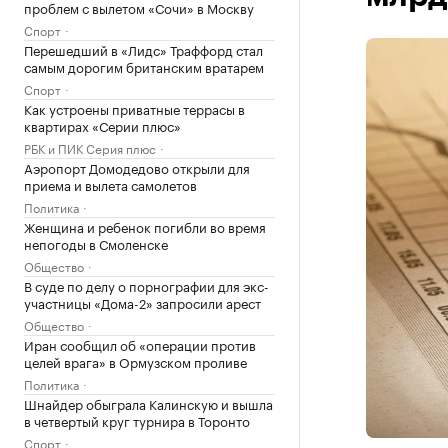
проблем с вылетом «Сочи» в Москву
Спорт
Перешедший в «Лидс» Траффорд стал
самым дорогим британским вратарем
Спорт
Как устроены приватные террасы в
квартирах «Серии плюс»
РБК и ПИК Серия плюс
Аэропорт Домодедово открыли для
приема и вылета самолетов
Политика
Женщина и ребенок погибли во время
непогоды в Смоленске
Общество
В суде по делу о порнографии для экс-
участницы «Дома-2» запросили арест
Общество
Иран сообщил об «операции против
целей врага» в Ормузском проливе
Политика
Шнайдер обыграла Калинскую и вышла
в четвертый круг турнира в Торонто
Спорт