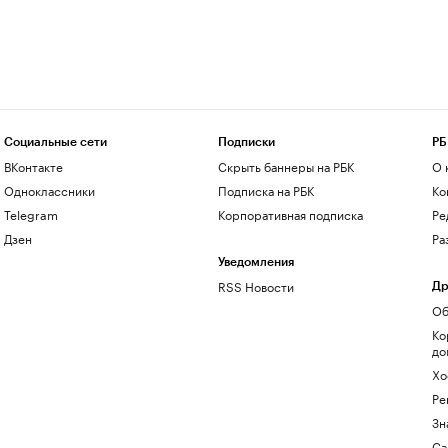
Социальные сети
Подписки
РБ
ВКонтакте
Скрыть баннеры на РБК
О 
Одноклассники
Подписка на РБК
Ко
Telegram
Корпоративная подписка
Ре
Дзен
Ра
Уведомления
RSS Новости
Др
Об
Ко
до
Хо
Ре
Зн
Са