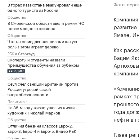
Фото: depo
В горах Казахстана эвакуировали еще
одного туриста из России
Общество
Компания
В Смоленской области ввели режим ЧС
развитие
после мощного циклона
Ямале. Ин
Общество
Что такое медленная жизнь и какую
роль в этом играет дерево
Как расс
РБК и Старквуд
Вадим Як
Эксперты и студенты назвали
Артюховы
преимущества обучения за рубежом
компании
РАДИО
Общество
Сеул счел санкции Британии против
«Компания
России угрозой своей
энергобезопасности
рамках п
Политика
прошлого 
На 88-м году жизни ушел из жизни
года дол
художник Николай Марков
нефти в г
Общество
Отличия бензина классов Евро-2,
Евро-3, Евро-4 и Евро-5. Видео РБК
Глава ре
Общество