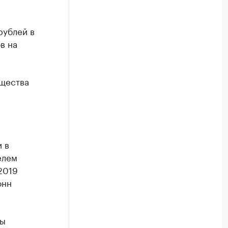
рублей в
в на
бщества
 в
елем
2019
онн
ты