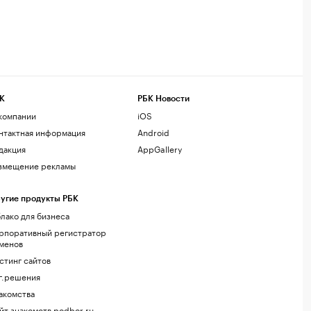
К
РБК Новости
компании
iOS
нтактная информация
Android
дакция
AppGallery
змещение рекламы
угие продукты РБК
лако для бизнеса
рпоративный регистратор
менов
стинг сайтов
г.решения
акомства
йт знакомств podbor.ru