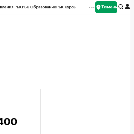
Тюмень
вления РБК
РБК Образование
РБК Курсы
рейтинги
Франшизы
Газета
Спецпроекты СПб
ты
 400