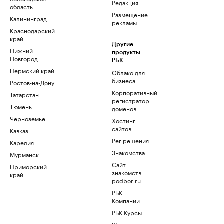
Редакция
область
Размещение
Калининград
рекламы
Краснодарский
край
Другие
Нижний
продукты
Новгород
РБК
Пермский край
Облако для
бизнеса
Ростов-на-Дону
Корпоративный
Татарстан
регистратор
Тюмень
доменов
Черноземье
Хостинг
сайтов
Кавказ
Рег.решения
Карелия
Знакомства
Мурманск
Сайт
Приморский
знакомств
край
podbor.ru
РБК
Компании
РБК Курсы