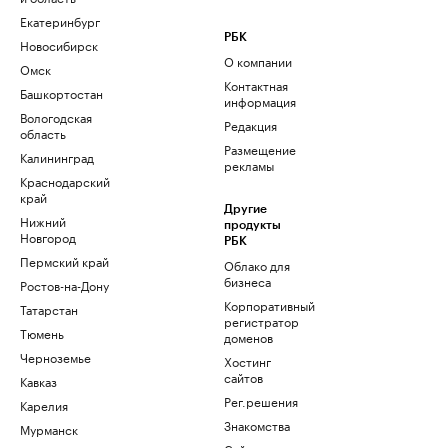
Екатеринбург
РБК
Новосибирск
О компании
Омск
Контактная
Башкортостан
информация
Вологодская
Редакция
область
Размещение
Калининград
рекламы
Краснодарский
край
Другие
Нижний
продукты
Новгород
РБК
Пермский край
Облако для
бизнеса
Ростов-на-Дону
Корпоративный
Татарстан
регистратор
Тюмень
доменов
Черноземье
Хостинг
сайтов
Кавказ
Рег.решения
Карелия
Знакомства
Мурманск