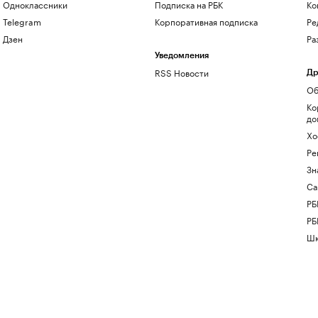
Одноклассники
Подписка на РБК
Ко
Telegram
Корпоративная подписка
Ре
Дзен
Ра
Уведомления
RSS Новости
Др
Об
Ко
до
Хо
Ре
Зн
Са
РБ
РБ
Шк