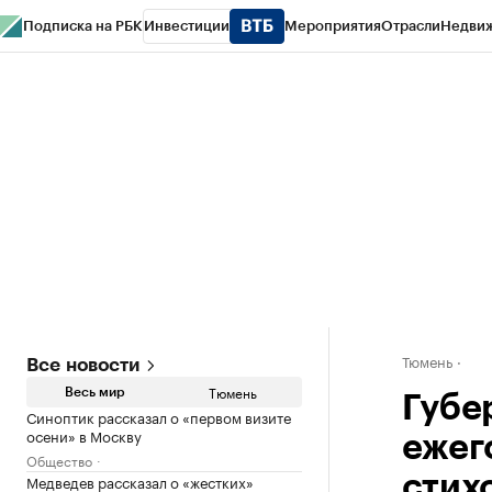
Подписка на РБК
Инвестиции
Мероприятия
Отрасли
Недви
РБК Life
Тренды
Визионеры
Национальные проекты
Город
Стиль
Кр
Конференции СПб
Спецпроекты
Проверка контрагентов
Политика
Тюмень
Все новости
Тюмень
Весь мир
Губе
Синоптик рассказал о «первом визите
осени» в Москву
ежег
Общество
Медведев рассказал о «жестких»
стих