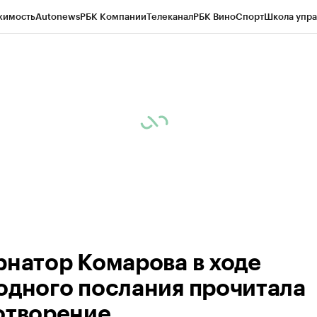
жимость
Autonews
РБК Компании
Телеканал
РБК Вино
Спорт
Школа упра
ипто
РБК Бизнес-среда
Дискуссионный клуб
Исследования
Кредитные 
Экономика
Бизнес
Технологии и медиа
Финансы
Рынок наличной валю
рнатор Комарова в ходе
одного послания прочитала
отворение