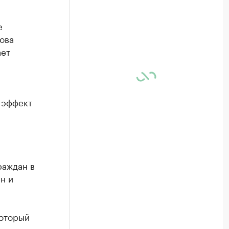
е
ова
ает
 эффект
раждан в
н и
который