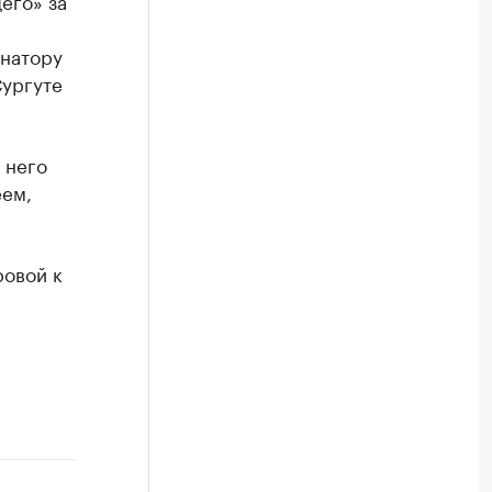
его» за
рнатору
Сургуте
 него
еем,
овой к