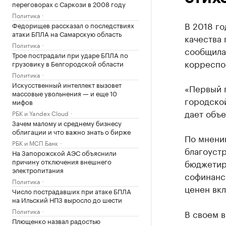
переговорах с Саркози в 2008 году
Политика
В 2018 го
Федорищев рассказал о последствиях
атаки БПЛА на Самарскую область
качества 
Политика
сообщила 
Трое пострадали при ударе БПЛА по
корреспо
грузовику в Белгородской области
Политика
Искусственный интеллект вызовет
«Первый 
массовые увольнения — и еще 10
городско
мифов
дает объе
РБК и Yandex Cloud
Зачем малому и среднему бизнесу
облигации и что важно знать о бирже
По мнени
РБК и МСП Банк
благоуст
На Запорожской АЭС объяснили
причину отключения внешнего
бюджетир
электропитания
софинанси
Политика
ценен вкл
Число пострадавших при атаке БПЛА
на Ильский НПЗ выросло до шести
Политика
В своем в
Плющенко назвал радостью