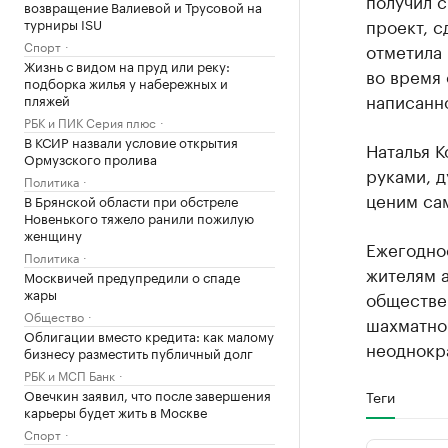
получил с
возвращение Валиевой и Трусовой на
проект, с
турниры ISU
Спорт
отметила
Жизнь с видом на пруд или реку:
во время
подборка жилья у набережных и
написанно
пляжей
РБК и ПИК Серия плюс
В КСИР назвали условие открытия
Наталья К
Ормузского пролива
руками, д
Политика
ценим сам
В Брянской области при обстреле
Новенького тяжело ранили пожилую
женщину
Ежегодно
Политика
жителям а
Москвичей предупредили о спаде
жары
обществе
Общество
шахматной
Облигации вместо кредита: как малому
неоднокр
бизнесу разместить публичный долг
РБК и МСП Банк
Овечкин заявил, что после завершения
Теги
карьеры будет жить в Москве
Спорт