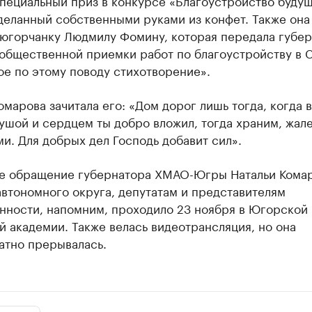
пециальный приз в конкурсе «Благоустройство будущ
деланный собственными руками из конфет. Также она
 югорчанку Людмилу Фомину, которая передала губе
 общественной приемки работ по благоустройству в 
е по этому поводу стихотворение».
омарова зачитала его: «Дом дорог лишь тогда, когда в
ушой и сердцем ты добро вложил, тогда храним, жал
и. Для добрых дел Господь добавит сил».
е обращение губернатора ХМАО-Югры Натальи Комар
втономного округа, депутатам и представителям
нности, напомним, проходило 23 ноября в Югорской
 академии. Также велась видеотрансляция, но она
атно прерывалась.