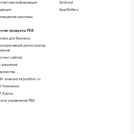
нтактная информация
Android
дакция
AppGallery
змещение рекламы
угие продукты РБК
лако для бизнеса
рпоративный регистратор
менов
стинг сайтов
г.решения
акомства
йт знакомств podbor.ru
К Компании
К Курсы
ола управления РБК