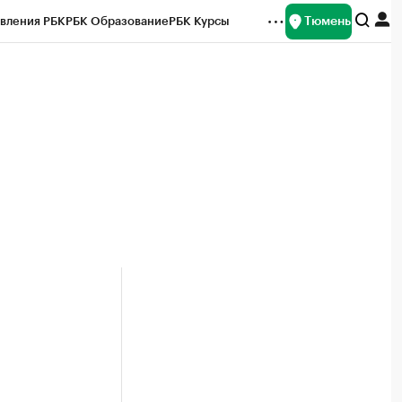
Тюмень
вления РБК
РБК Образование
РБК Курсы
рейтинги
Франшизы
Газета
Спецпроекты СПб
ты