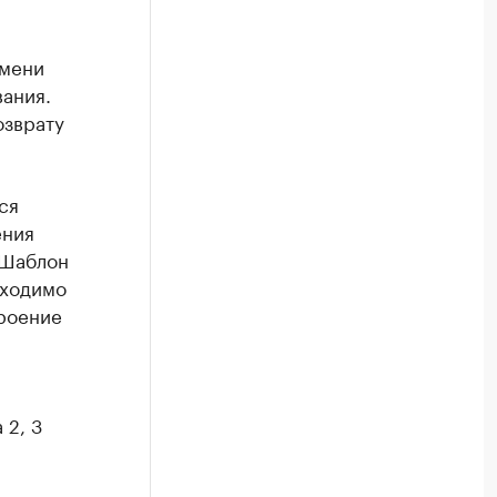
юмени
вания.
озврату
ся
ения
 Шаблон
бходимо
троение
 2, 3