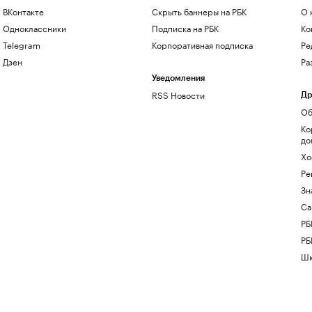
ВКонтакте
Скрыть баннеры на РБК
О 
Одноклассники
Подписка на РБК
Ко
Telegram
Корпоративная подписка
Ре
Дзен
Ра
Уведомления
RSS Новости
Др
Об
Ко
до
Хо
Ре
Зн
Са
РБ
РБ
Шк