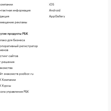
компании
iOS
нтактная информация
Android
дакция
AppGallery
змещение рекламы
угие продукты РБК
лако для бизнеса
рпоративный регистратор
менов
стинг сайтов
г.решения
акомства
йт знакомств podbor.ru
К Компании
К Курсы
ола управления РБК