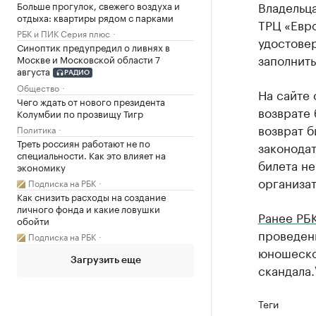
Владельца
Больше прогулок, свежего воздуха и
отдыха: квартиры рядом с парками
ТРЦ «Евро
РБК и ПИК Серия плюс
удостовер
Синоптик предупредил о ливнях в
заполнить
Москве и Московской области 7
августа
РАДИО
Общество
На сайте 
Чего ждать от нового президента
возврате 
Колумбии по прозвищу Тигр
возврат б
Политика
Треть россиян работают не по
законодат
специальности. Как это влияет на
билета не
экономику
организа
Подписка на РБК
Как снизить расходы на создание
личного фонда и какие ловушки
Ранее РБ
обойти
проведени
Подписка на РБК
юношеско
Загрузить еще
скандала.
Теги