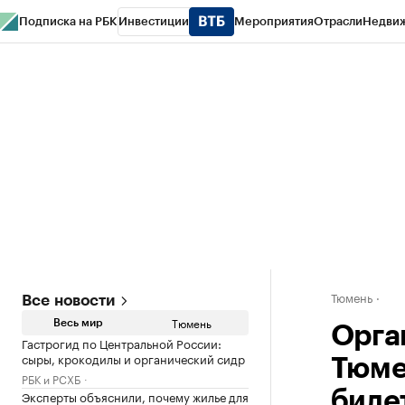
Подписка на РБК
Инвестиции
Мероприятия
Отрасли
Недви
РБК Life
Тренды
Визионеры
Национальные проекты
Город
Стиль
Кр
Конференции СПб
Спецпроекты
Проверка контрагентов
Политика
Тюмень
Все новости
Тюмень
Весь мир
Орга
Гастрогид по Центральной России:
сыры, крокодилы и органический сидр
Тюме
РБК и РСХБ
Эксперты объяснили, почему жилье для
биле