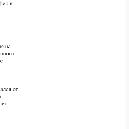
фис в
ия на
енного
те
ался от
и
пинг-