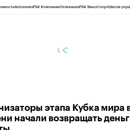
жимость
Autonews
РБК Компании
Телеканал
РБК Вино
Спорт
Школа упра
ипто
РБК Бизнес-среда
Дискуссионный клуб
Исследования
Кредитные 
Экономика
Бизнес
Технологии и медиа
Финансы
Рынок наличной валю
низаторы этапа Кубка мира 
ни начали возвращать деньг
ты