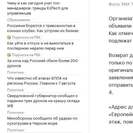
Чему и как сегодня учат топ-
Фото: РИА "
менеджеров: тренды EdTech для
управленцев
Организа
Образование
объявили 
Россияне борются с тревожностью в
конных клубах. Как устроен их бизнес
Как отмеч
Подписка на РБК
подлежат 
Как уйти в отпуск и не вымотаться в
последнюю неделю перед ним
Возврат 
Подписка на РБК
За ночь над Россией сбили более 200
только по
дронов
оригинала
Политика
заявлени
Что известно об атаках БПЛА на
регионы России. Главное к 7 августа
отправить
Политика
4.
Свердловский губернатор сообщил о
падении трех дронов на крышу склада
WB
«Адрес дл
Политика
«Европейс
Минобороны сообщило об ударах по
этаж, пом
сухогрузам в Черном море
Политика