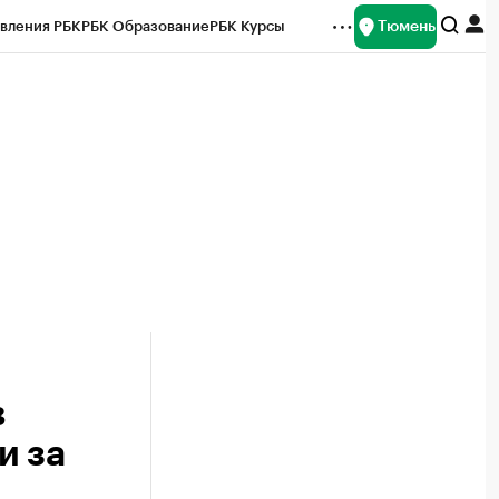
Тюмень
вления РБК
РБК Образование
РБК Курсы
рейтинги
Франшизы
Газета
Спецпроекты СПб
ты
в
и за