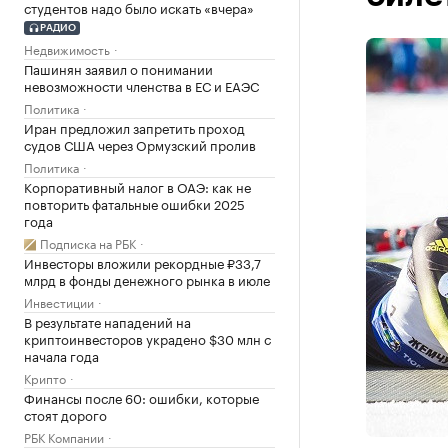
студентов надо было искать «вчера»
РАДИО
Недвижимость
Пашинян заявил о понимании
невозможности членства в ЕС и ЕАЭС
Политика
Иран предложил запретить проход
судов США через Ормузский пролив
Политика
Корпоративный налог в ОАЭ: как не
повторить фатальные ошибки 2025
года
Подписка на РБК
Инвесторы вложили рекордные ₽33,7
млрд в фонды денежного рынка в июле
Инвестиции
В результате нападений на
криптоинвесторов украдено $30 млн с
начала года
Крипто
Финансы после 60: ошибки, которые
стоят дорого
РБК Компании