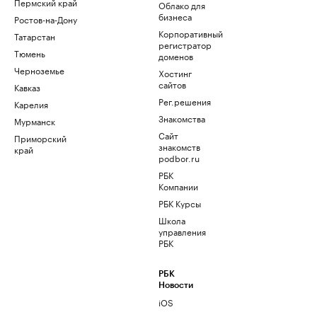
Пермский край
Облако для
бизнеса
Ростов-на-Дону
Корпоративный
Татарстан
регистратор
Тюмень
доменов
Черноземье
Хостинг
сайтов
Кавказ
Рег.решения
Карелия
Знакомства
Мурманск
Сайт
Приморский
знакомств
край
podbor.ru
РБК
Компании
РБК Курсы
Школа
управления
РБК
РБК
Новости
iOS