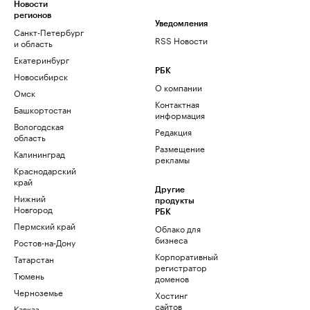
Новости
регионов
Уведомления
Санкт-Петербург
RSS Новости
и область
Екатеринбург
РБК
Новосибирск
О компании
Омск
Контактная
Башкортостан
информация
Вологодская
Редакция
область
Размещение
Калининград
рекламы
Краснодарский
край
Другие
Нижний
продукты
Новгород
РБК
Пермский край
Облако для
бизнеса
Ростов-на-Дону
Корпоративный
Татарстан
регистратор
Тюмень
доменов
Черноземье
Хостинг
сайтов
Кавказ