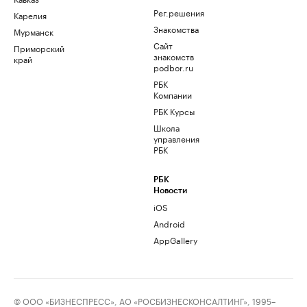
Рег.решения
Карелия
Знакомства
Мурманск
Сайт
Приморский
знакомств
край
podbor.ru
РБК
Компании
РБК Курсы
Школа
управления
РБК
РБК
Новости
iOS
Android
AppGallery
© ООО «БИЗНЕСПРЕСС», АО «РОСБИЗНЕСКОНСАЛТИНГ», 1995–