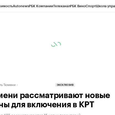
жимость
Autonews
РБК Компании
Телеканал
РБК Вино
Спорт
Школа упра
ипто
РБК Бизнес-среда
Дискуссионный клуб
Исследования
Кредитные 
Экономика
Бизнес
Технологии и медиа
Финансы
Рынок наличной валю
ть Тюмени
ЭКСКЛЮЗИВ
мени рассматривают новые
ны для включения в КРТ
од КРТ рассматриваются 15 новых территорий