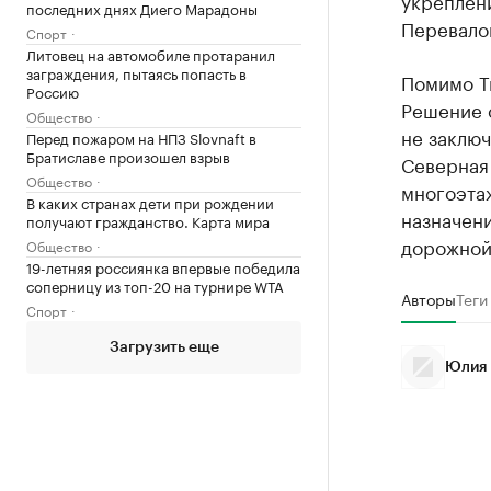
укреплен
последних днях Диего Марадоны
Перевало
Спорт
Литовец на автомобиле протаранил
заграждения, пытаясь попасть в
Помимо Т
Россию
Решение 
Общество
не заключ
Перед пожаром на НПЗ Slovnaft в
Братиславе произошел взрыв
Северная
Общество
многоэта
В каких странах дети при рождении
назначени
получают гражданство. Карта мира
дорожной
Общество
19-летняя россиянка впервые победила
соперницу из топ-20 на турнире WTA
Авторы
Теги
Спорт
Загрузить еще
Юлия 