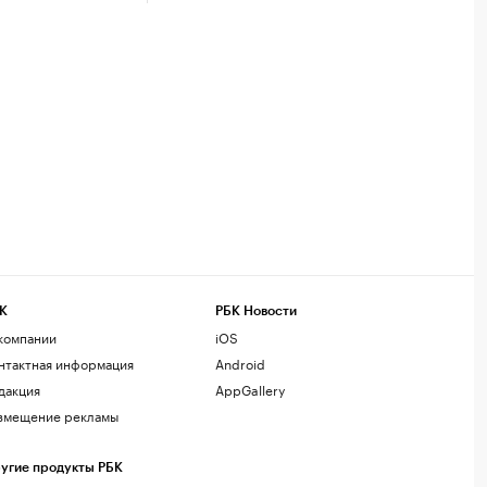
К
РБК Новости
компании
iOS
нтактная информация
Android
дакция
AppGallery
змещение рекламы
угие продукты РБК