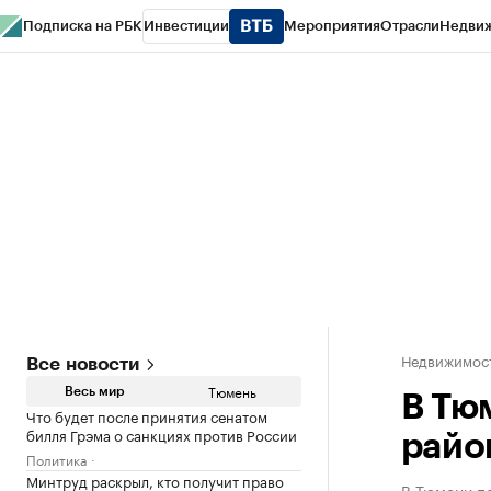
Подписка на РБК
Инвестиции
Мероприятия
Отрасли
Недви
РБК Life
Тренды
Визионеры
Национальные проекты
Город
Стиль
Кр
Конференции СПб
Спецпроекты
Проверка контрагентов
Политика
Недвижимос
Все новости
Тюмень
Весь мир
В Тю
Что будет после принятия сенатом
билля Грэма о санкциях против России
райо
Политика
Минтруд раскрыл, кто получит право
В Тюмени п