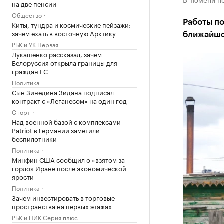
на две пенсии
Общество
Работы п
Киты, тундра и космические пейзажи:
зачем ехать в восточную Арктику
ближайше
РБК и УК Первая
Лукашенко рассказал, зачем
Белоруссия открыла границы для
граждан ЕС
Политика
Сын Зинедина Зидана подписал
контракт с «Леганесом» на один год
Спорт
Над военной базой с комплексами
Patriot в Германии заметили
беспилотники
Политика
Минфин США сообщил о «взятом за
горло» Иране после экономической
ярости
Политика
Зачем инвестировать в торговые
пространства на первых этажах
РБК и ПИК Серия плюс