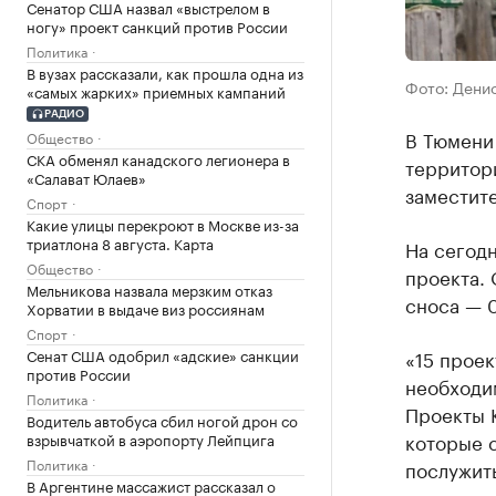
Сенатор США назвал «выстрелом в
ногу» проект санкций против России
Политика
В вузах рассказали, как прошла одна из
Фото: Дени
«самых жарких» приемных кампаний
РАДИО
В Тюмени
Общество
СКА обменял канадского легионера в
территори
«Салават Юлаев»
заместит
Спорт
Какие улицы перекроют в Москве из-за
триатлона 8 августа. Карта
На сегодн
Общество
проекта. 
Мельникова назвала мерзким отказ
сноса — 0
Хорватии в выдаче виз россиянам
Спорт
Сенат США одобрил «адские» санкции
«15 проек
против России
необходи
Политика
Проекты 
Водитель автобуса сбил ногой дрон со
которые 
взрывчаткой в аэропорту Лейпцига
Политика
послужить
В Аргентине массажист рассказал о