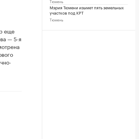
Тюмень
Мэрия Тюмени изымет пять земельных
участков под КРТ
Тюмень
р еще
ва — 5-я
мотрена
ового
ично-