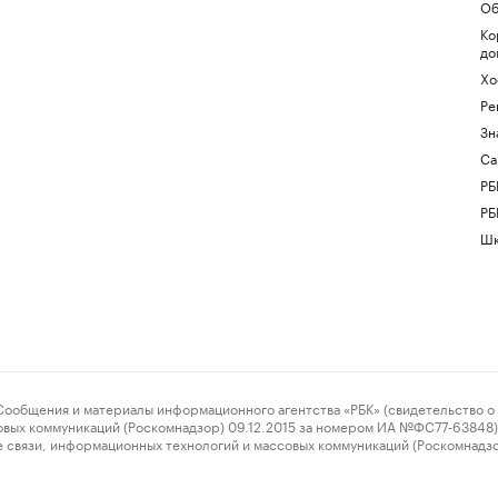
Об
Ко
до
Хо
Ре
Зн
Са
РБ
РБ
Шк
ения и материалы информационного агентства «РБК» (свидетельство о 
овых коммуникаций (Роскомнадзор) 09.12.2015 за номером ИА №ФС77-63848) 
 связи, информационных технологий и массовых коммуникаций (Роскомнадз