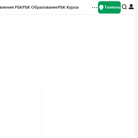
Тюмень
вления РБК
РБК Образование
РБК Курсы
рейтинги
Франшизы
Газета
Спецпроекты СПб
ты