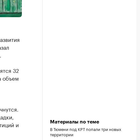
азвития
азал
.
ятся 32
а объем
чнутся.
адки,
Материалы по теме
тиций и
В Тюмени под КРТ попали три новых
территории