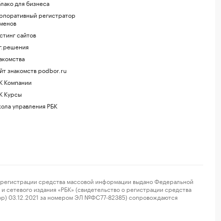
лако для бизнеса
рпоративный регистратор
менов
стинг сайтов
г.решения
акомства
йт знакомств podbor.ru
К Компании
К Курсы
ола управления РБК
регистрации средства массовой информации выдано Федеральной
и сетевого издания «РБК» (свидетельство о регистрации средства
ор) 03.12.2021 за номером ЭЛ №ФС77-82385) сопровождаются