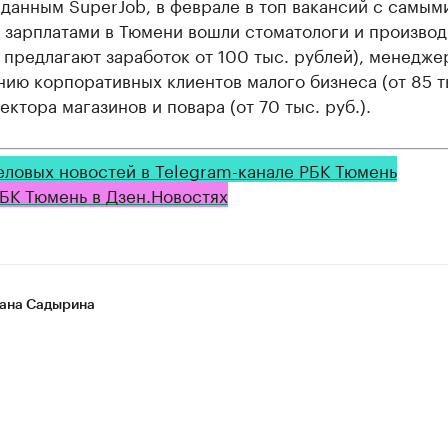
данным SuperJob, в феврале в топ вакансий с самым
 зарплатами в Тюмени вошли стоматологи и производ
 предлагают заработок от 100 тыс. рублей), менедже
ию корпоративных клиентов малого бизнеса (от 85 т
ректора магазинов и повара (от 70 тыс. руб.).
еловых новостей в Telegram-канале РБК Тюмень
БК Тюмень в Дзен.Новостях
ана Садырина