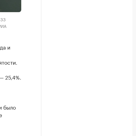
333
РИА
да и
ятости.
— 25,4%.
и было
е