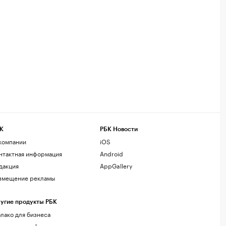
К
РБК Новости
компании
iOS
нтактная информация
Android
дакция
AppGallery
змещение рекламы
угие продукты РБК
лако для бизнеса
рпоративный регистратор