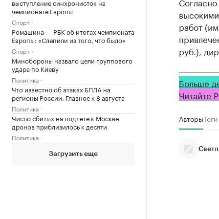
Согласно 
выступление синхронисток на
чемпионате Европы
высокими
Спорт
работ (им
Ромашина — РБК об итогах чемпионата
привлечен
Европы: «Слепили из того, что было»
руб.), ди
Спорт
Минобороны назвало цели группового
удара по Киеву
Политика
Больше д
Что известно об атаках БПЛА на
Читайте Р
регионы России. Главное к 8 августа
Политика
Число сбитых на подлете к Москве
Авторы
Теги
дронов приблизилось к десяти
Политика
Светл
Загрузить еще