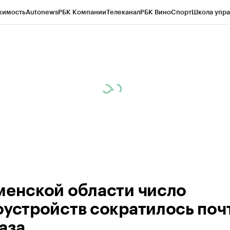
жимость
Autonews
РБК Компании
Телеканал
РБК Вино
Спорт
Школа упра
ипто
РБК Бизнес-среда
Дискуссионный клуб
Исследования
Кредитные 
Экономика
Бизнес
Технологии и медиа
Финансы
Рынок наличной валю
менской области число
оустройств сократилось почт
аза