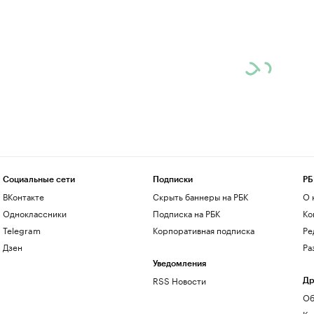
Социальные сети
Подписки
РБ
ВКонтакте
Скрыть баннеры на РБК
О 
Одноклассники
Подписка на РБК
Ко
Telegram
Корпоративная подписка
Ре
Дзен
Ра
Уведомления
RSS Новости
Др
Об
Ко