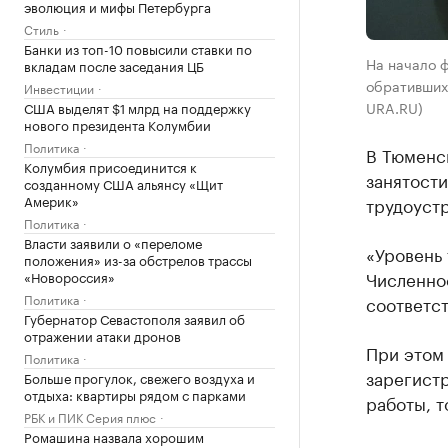
эволюция и мифы Петербурга
Стиль
Банки из топ-10 повысили ставки по
На начало 
вкладам после заседания ЦБ
обратившихс
Инвестиции
URA.RU)
США выделят $1 млрд на поддержку
нового президента Колумбии
Политика
В Тюменск
Колумбия присоединится к
занятости
созданному США альянсу «Щит
Америк»
трудоустр
Политика
Власти заявили о «переломе
«Уровень 
положения» из-за обстрелов трассы
Численно
«Новороссия»
Политика
соответс
Губернатор Севастополя заявил об
отражении атаки дронов
При этом 
Политика
зарегист
Больше прогулок, свежего воздуха и
отдыха: квартиры рядом с парками
работы, т
РБК и ПИК Серия плюс
Ромашина назвала хорошим