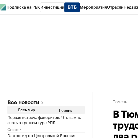
Подписка на РБК
Инвестиции
Мероприятия
Отрасли
Недви
РБК Life
Тренды
Визионеры
Национальные проекты
Город
Стиль
Кр
Конференции СПб
Спецпроекты
Проверка контрагентов
Политика
Тюмень
Все новости
Тюмень
Весь мир
В Тю
Первая встреча фаворитов. Что важно
знать о третьем туре РПЛ
труд
Спорт
Гастрогид по Центральной России:
два р