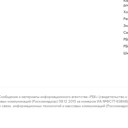
до
Хо
Ре
Зн
Са
РБ
РБ
Шк
ения и материалы информационного агентства «РБК» (свидетельство о 
овых коммуникаций (Роскомнадзор) 09.12.2015 за номером ИА №ФС77-63848) 
 связи, информационных технологий и массовых коммуникаций (Роскомнадз