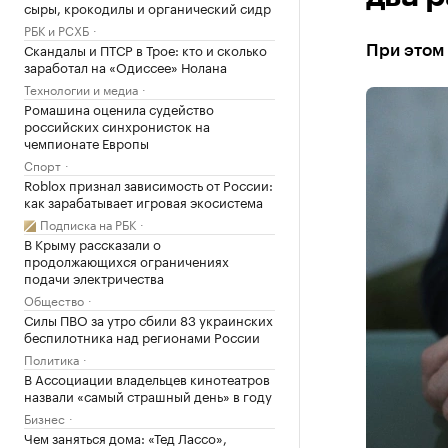
сыры, крокодилы и органический сидр
РБК и РСХБ
Скандалы и ПТСР в Трое: кто и сколько
При этом 
заработал на «Одиссее» Нолана
Технологии и медиа
Ромашина оценила судейство
российских синхронисток на
чемпионате Европы
Спорт
Roblox признал зависимость от России:
как зарабатывает игровая экосистема
Подписка на РБК
В Крыму рассказали о
продолжающихся ограничениях
подачи электричества
Общество
Силы ПВО за утро сбили 83 украинских
беспилотника над регионами России
Политика
В Ассоциации владельцев кинотеатров
назвали «самый страшный день» в году
Бизнес
Чем заняться дома: «Тед Лассо»,