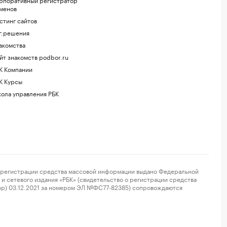
менов
стинг сайтов
г.решения
акомства
йт знакомств podbor.ru
К Компании
К Курсы
ола управления РБК
регистрации средства массовой информации выдано Федеральной
и сетевого издания «РБК» (свидетельство о регистрации средства
ор) 03.12.2021 за номером ЭЛ №ФС77-82385) сопровождаются