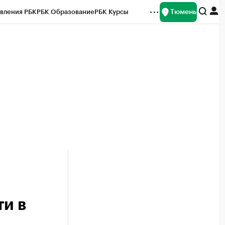
Тюмень
вления РБК
РБК Образование
РБК Курсы
рейтинги
Франшизы
Газета
Спецпроекты СПб
ты
и в