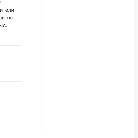
и
ители
ры по
ыс.