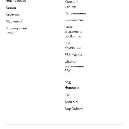
Хостинг
сайтов
Кавказ
Рег.решения
Карелия
Знакомства
Мурманск
Сайт
Приморский
знакомств
край
podbor.ru
РБК
Компании
РБК Курсы
Школа
управления
РБК
РБК
Новости
iOS
Android
AppGallery