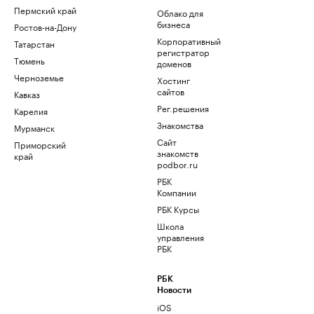
Пермский край
Облако для
бизнеса
Ростов-на-Дону
Корпоративный
Татарстан
регистратор
Тюмень
доменов
Черноземье
Хостинг
сайтов
Кавказ
Рег.решения
Карелия
Знакомства
Мурманск
Сайт
Приморский
знакомств
край
podbor.ru
РБК
Компании
РБК Курсы
Школа
управления
РБК
РБК
Новости
iOS