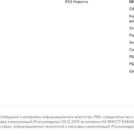
RSS Новости
Др
Об
Ко
до
Хо
Ре
Зн
Са
РБ
РБ
Шк
ения и материалы информационного агентства «РБК» (свидетельство о 
овых коммуникаций (Роскомнадзор) 09.12.2015 за номером ИА №ФС77-63848) 
 связи, информационных технологий и массовых коммуникаций (Роскомнадз