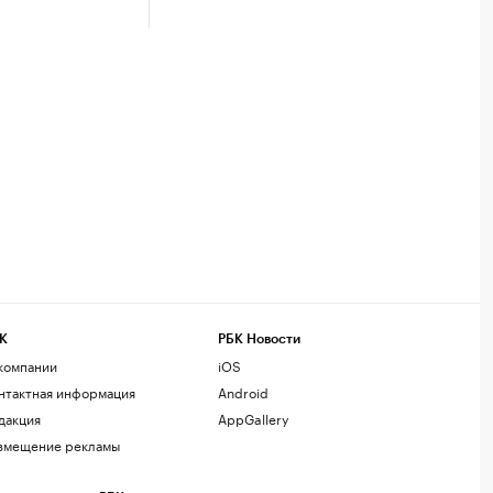
К
РБК Новости
компании
iOS
нтактная информация
Android
дакция
AppGallery
змещение рекламы