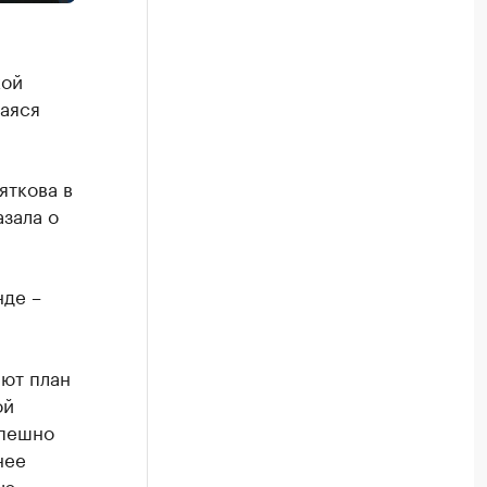
кой
аяся
яткова в
зала о
нде –
ают план
ой
спешно
нее
ю.