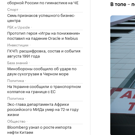
сборной России по гимнастике на ЧЕ
В топе – 
Спорт
Семь признаков успешного бизнес-
центра
РБК и Upside
Прототип героя «Игры на понижение»
поставил на падение Oracle и Nebius
Инвестиции
ГКЧП: расшифровка, состав и события
августа 1991 года
База знаний
Минобороны сообщило об ударе по
двум сухогрузам в Черном море
Политика
На Украине сообщили о транспортном
коллапсе на границе с ЕС
Политика
Экс-глава департамента Африки
российского МИДа умер на 72-м году
жизни
Общество
Bloomberg узнал о росте импорта
нефти Китаем