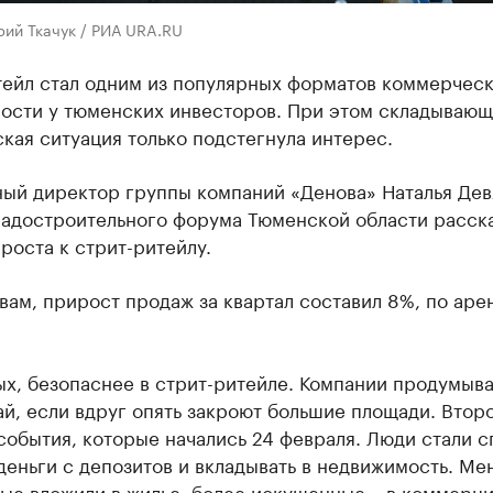
рий Ткачук / РИА URA.RU
тейл стал одним из популярных форматов коммерчес
ости у тюменских инвесторов. При этом складывающ
кая ситуация только подстегнула интерес.
ный директор группы компаний «Денова» Наталья Дев
Градостроительного форума Тюменской области расска
роста к стрит-ритейлу.
вам, прирост продаж за квартал составил 8%, по аре
х, безопаснее в стрит-ритейле. Компании продумыв
ай, если вдруг опять закроют большие площади. Втор
события, которые начались 24 февраля. Люди стали 
деньги с депозитов и вкладывать в недвижимость. Ме
ые вложили в жилье, более искушенные – в коммерци