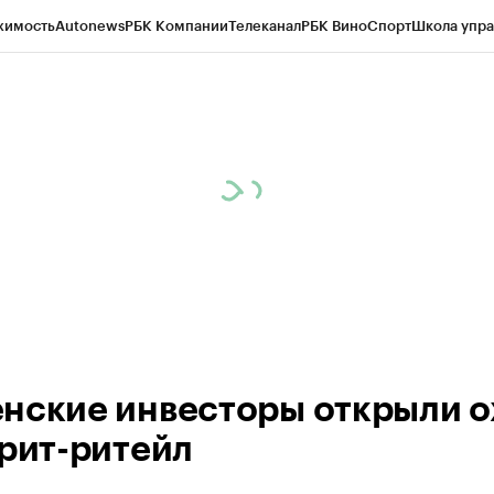
жимость
Autonews
РБК Компании
Телеканал
РБК Вино
Спорт
Школа упра
ипто
РБК Бизнес-среда
Дискуссионный клуб
Исследования
Кредитные 
Экономика
Бизнес
Технологии и медиа
Финансы
Рынок наличной валю
нские инвесторы открыли о
трит-ритейл