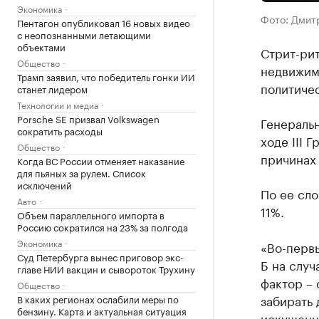
Экономика
Фото: Дмит
Пентагон опубликовал 16 новых видео
с неопознанными летающими
объектами
Стрит-ри
Общество
недвижим
Трамп заявил, что победитель гонки ИИ
политичес
станет лидером
Технологии и медиа
Porsche SE призвал Volkswagen
Генераль
сократить расходы
ходе III 
Общество
причинах 
Когда ВС России отменяет наказание
для пьяных за рулем. Список
исключений
По ее сло
Авто
11%.
Объем параллельного импорта в
Россию сократился на 23% за полгода
Экономика
«Во-первы
Суд Петербурга вынес приговор экс-
Б на случ
главе НИИ вакцин и сывороток Трухину
фактор – 
Общество
забирать 
В каких регионах ослабили меры по
бензину. Карта и актуальная ситуация
искушенн