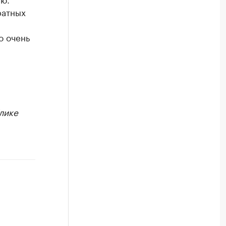
ратных
о очень
лике