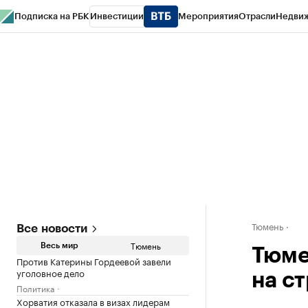
Подписка на РБК
Инвестиции
Мероприятия
Отрасли
Недви
РБК Life
Тренды
Визионеры
Национальные проекты
Город
Стиль
Кр
Конференции СПб
Спецпроекты
Проверка контрагентов
Политика
Тюмень
Все новости
Тюмень
Весь мир
Тюме
Против Катерины Гордеевой завели
уголовное дело
на с
Политика
Хорватия отказала в визах лидерам