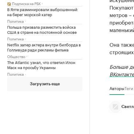
Подписка на РБК
Покупают
В Ялте разминировали выброшенный
метров – 
на берег морской катер
Политика
приобрета
Польша призвала разместить войска
маленький
США в стране на постоянной основе
Политика
Она такж
Netflix запер актера внутри билборда в
Голливуде ради рекламы фильма
строящих
Общество
The Atlantic узнал, что ответил Илон
Больше д
Маск на просьбу Украины
ВКонтакт
Политика
Загрузить еще
Авторы
Теги
Светл