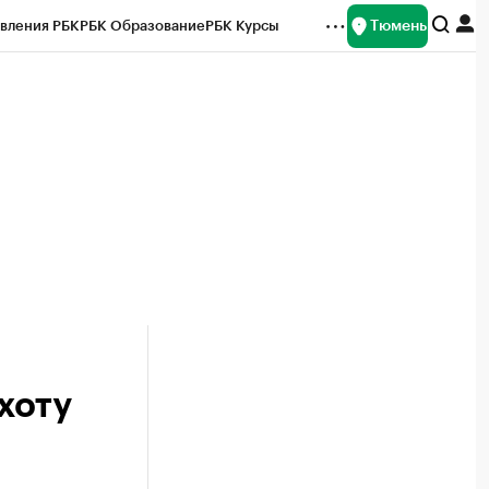
Тюмень
вления РБК
РБК Образование
РБК Курсы
рейтинги
Франшизы
Газета
Спецпроекты СПб
ты
хоту