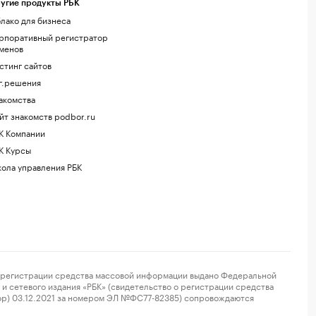
угие продукты РБК
лако для бизнеса
рпоративный регистратор
менов
стинг сайтов
г.решения
акомства
йт знакомств podbor.ru
К Компании
К Курсы
ола управления РБК
регистрации средства массовой информации выдано Федеральной
и сетевого издания «РБК» (свидетельство о регистрации средства
ор) 03.12.2021 за номером ЭЛ №ФС77-82385) сопровождаются