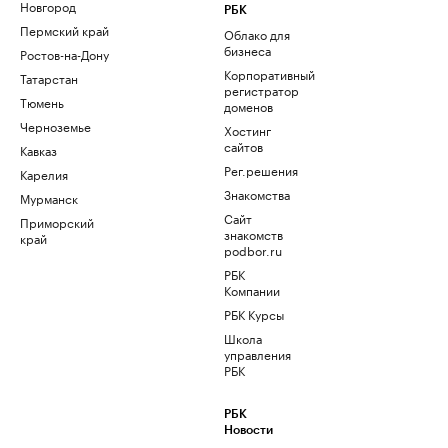
Новгород
РБК
Пермский край
Облако для
бизнеса
Ростов-на-Дону
Корпоративный
Татарстан
регистратор
Тюмень
доменов
Черноземье
Хостинг
сайтов
Кавказ
Рег.решения
Карелия
Знакомства
Мурманск
Сайт
Приморский
знакомств
край
podbor.ru
РБК
Компании
РБК Курсы
Школа
управления
РБК
РБК
Новости