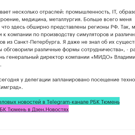
вает несколько отраслей: промышленность, IT, образ
роение, медицина, металлургия. Больше всего меня
 что здесь обширно представлены регионы РФ. Так, 
 к компании по производству симуляторов и различ
в из Санкт-Петербурга. Я даже не знал об их сущест
ы обговорили различные формы сотрудничества», - р
нь генеральный директор компании «МИДО» Владим
.
 сегодня у делегации запланировано посещение техн
Химград».
еловых новостей в Telegram-канале РБК Тюмень
БК Тюмень в Дзен.Новостях