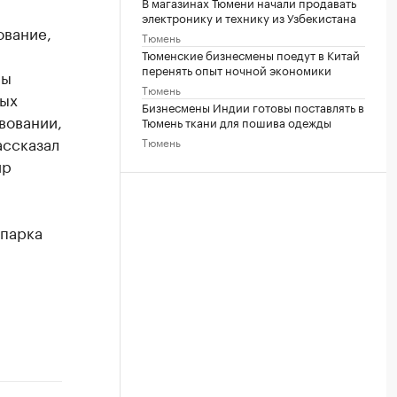
В магазинах Тюмени начали продавать
электронику и технику из Узбекистана
ование,
Тюмень
Тюменские бизнесмены поедут в Китай
перенять опыт ночной экономики
мы
Тюмень
ных
Бизнесмены Индии готовы поставлять в
вовании,
Тюмень ткани для пошива одежды
ассказал
Тюмень
ир
опарка