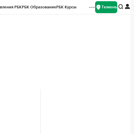
Тюмень
вления РБК
РБК Образование
РБК Курсы
рейтинги
Франшизы
Газета
Спецпроекты СПб
ты