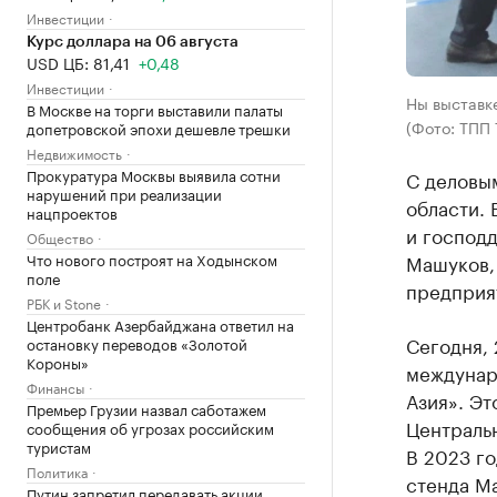
Инвестиции
Курс доллара на 06 августа
USD ЦБ: 81,41
+0,48
Инвестиции
Ны выставк
В Москве на торги выставили палаты
(Фото: ТПП 
допетровской эпохи дешевле трешки
Недвижимость
Прокуратура Москвы выявила сотни
С деловым
нарушений при реализации
области. 
нацпроектов
и господ
Общество
Что нового построят на Ходынском
Машуков,
поле
предприя
РБК и Stone
Центробанк Азербайджана ответил на
Сегодня, 
остановку переводов «Золотой
Короны»
междунар
Финансы
Азия». Э
Премьер Грузии назвал саботажем
Центральн
сообщения об угрозах российским
туристам
В 2023 го
Политика
стенда Ma
Путин запретил передавать акции