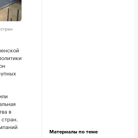
 стран
менской
политики
он
рупных
или
альная
ва в
 стран.
омпаний
Материалы по теме