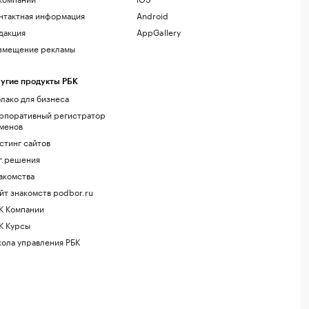
нтактная информация
Android
дакция
AppGallery
змещение рекламы
угие продукты РБК
лако для бизнеса
рпоративный регистратор
менов
стинг сайтов
г.решения
акомства
йт знакомств podbor.ru
К Компании
К Курсы
ола управления РБК