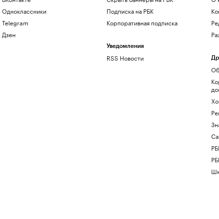
Одноклассники
Подписка на РБК
Ко
Telegram
Корпоративная подписка
Ре
Дзен
Ра
Уведомления
RSS Новости
Др
Об
Ко
до
Хо
Ре
Зн
Са
РБ
РБ
Шк