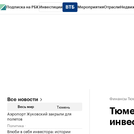
Подписка на РБК
Инвестиции
Мероприятия
Отрасли
Недви
РБК Life
Тренды
Визионеры
Национальные проекты
Город
Стиль
Кр
Конференции СПб
Спецпроекты
Проверка контрагентов
Политика
Финансы Тюм
Все новости
Тюмень
Весь мир
Тюме
Аэропорт Жуковский закрыли для
полетов
инве
Политика
Влюби в себя инвестора: истории