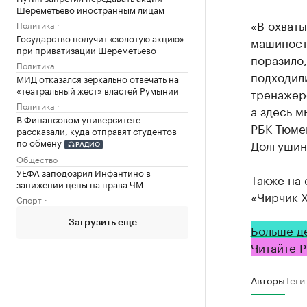
Шереметьево иностранным лицам
«В охваты
Политика
Государство получит «золотую акцию»
машиност
при приватизации Шереметьево
поразило,
Политика
подходили
МИД отказался зеркально отвечать на
«театральный жест» властей Румынии
тренажеро
Политика
а здесь м
В Финансовом университете
РБК Тюме
рассказали, куда отправят студентов
по обмену
Долгушин
РАДИО
Общество
УЕФА заподозрил Инфантино в
Также на
занижении цены на права ЧМ
«Чирчик-
Спорт
Загрузить еще
Больше д
Читайте Р
Авторы
Теги