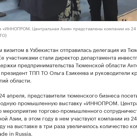
е «ИННОПРОМ. Центральная Азия» представлены компании из 24
ТО)
 визитом в Узбекистан отправилась делегация из Тю
Ее участниками стали директор департамента инвест
держки предпринимательства Тюменской области Ант
 президент ТПП ТО Ольга Езикеева и руководители к
тий области.
24 апреля, представители тюменского бизнеса посет
одную промышленную выставку «ИННОПРОМ. Центр
то мероприятие торгово-промышленного сотрудничест
ой Азии, в этом году в нем участвуют компании из 24
ду на выставке в три раза увеличилось количество к
de in Russia.