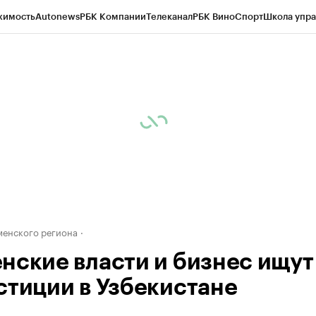
жимость
Autonews
РБК Компании
Телеканал
РБК Вино
Спорт
Школа упра
ипто
РБК Бизнес-среда
Дискуссионный клуб
Исследования
Кредитные 
Экономика
Бизнес
Технологии и медиа
Финансы
Рынок наличной валю
енского региона
нские власти и бизнес ищут
стиции в Узбекистане