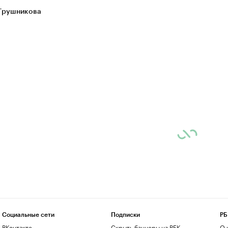
Трушникова
Социальные сети
Подписки
РБ
ВКонтакте
Скрыть баннеры на РБК
О 