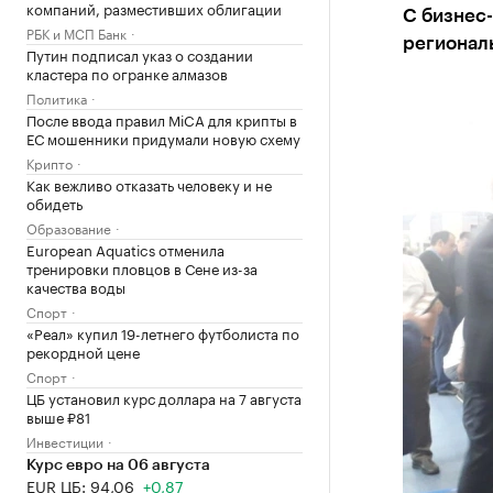
компаний, разместивших облигации
С бизнес
РБК и МСП Банк
регионал
Путин подписал указ о создании
кластера по огранке алмазов
Политика
После ввода правил MiCA для крипты в
ЕС мошенники придумали новую схему
Крипто
Как вежливо отказать человеку и не
обидеть
Образование
European Aquatics отменила
тренировки пловцов в Сене из-за
качества воды
Спорт
«Реал» купил 19-летнего футболиста по
рекордной цене
Спорт
ЦБ установил курс доллара на 7 августа
выше ₽81
Инвестиции
Курс евро на 06 августа
EUR ЦБ: 94,06
+0,87