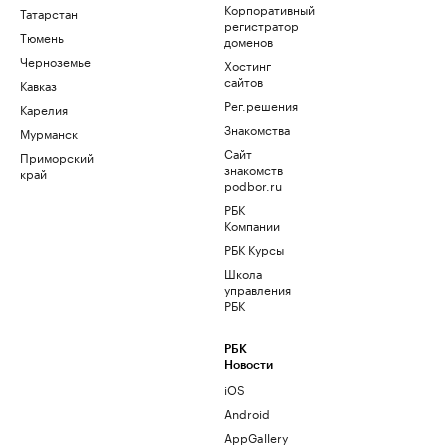
Корпоративный
Татарстан
регистратор
Тюмень
доменов
Черноземье
Хостинг
сайтов
Кавказ
Рег.решения
Карелия
Знакомства
Мурманск
Сайт
Приморский
знакомств
край
podbor.ru
РБК
Компании
РБК Курсы
Школа
управления
РБК
РБК
Новости
iOS
Android
AppGallery