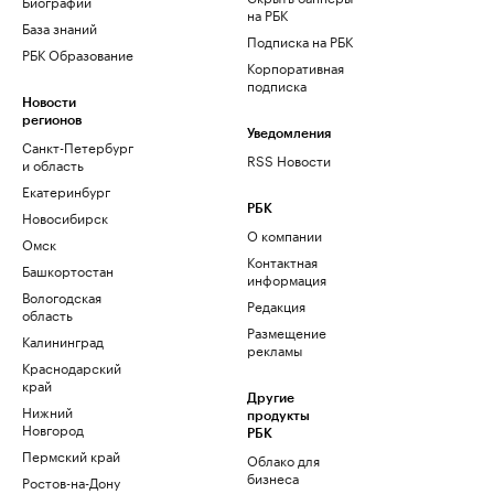
Биографии
на РБК
База знаний
Подписка на РБК
РБК Образование
Корпоративная
подписка
Новости
регионов
Уведомления
Санкт-Петербург
RSS Новости
и область
Екатеринбург
РБК
Новосибирск
О компании
Омск
Контактная
Башкортостан
информация
Вологодская
Редакция
область
Размещение
Калининград
рекламы
Краснодарский
край
Другие
Нижний
продукты
Новгород
РБК
Пермский край
Облако для
бизнеса
Ростов-на-Дону