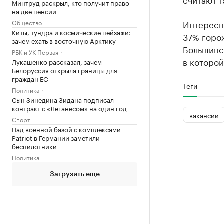
Минтруд раскрыл, кто получит право
на две пенсии
Общество
Интересно
Киты, тундра и космические пейзажи:
37% горож
зачем ехать в восточную Арктику
Большинст
РБК и УК Первая
в которой
Лукашенко рассказал, зачем
Белоруссия открыла границы для
граждан ЕС
Теги
Политика
Сын Зинедина Зидана подписал
контракт с «Леганесом» на один год
вакансии
Спорт
Над военной базой с комплексами
Patriot в Германии заметили
беспилотники
Политика
Загрузить еще