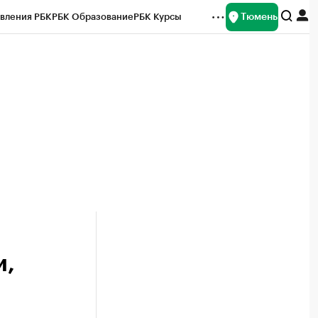
Тюмень
вления РБК
РБК Образование
РБК Курсы
рейтинги
Франшизы
Газета
Спецпроекты СПб
ты
и,