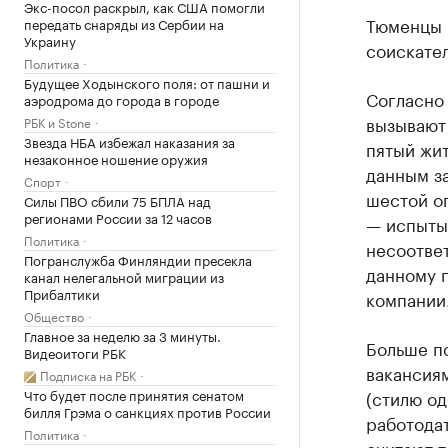
Экс-посол раскрыл, как США помогли
Тюменцы 
передать снаряды из Сербии на
Украину
соискател
Политика
Будущее Ходынского поля: от пашни и
Согласно 
аэродрома до города в городе
вызывают
РБК и Stone
Звезда НБА избежал наказания за
пятый жи
незаконное ношение оружия
данным за
Спорт
шестой о
Силы ПВО сбили 75 БПЛА над
регионами России за 12 часов
— испыты
Политика
несоотве
Погранслужба Финляндии пресекла
данному п
канал нелегальной миграции из
Прибалтики
компании
Общество
Главное за неделю за 3 минуты.
Больше п
Видеоитоги РБК
вакансиям
Подписка на РБК
Что будет после принятия сенатом
(стилю од
билля Грэма о санкциях против России
работода
Политика
считают т