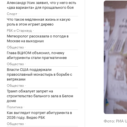
Александр Усик заявил, что у него есть
«два варианта» для прощального боя
Спорт
Что такое медленная жизнь и какую
роль в этом играет дерево
РБК и Старквуд
Метеоролог рассказала о погоде в
Москве на выходных
Общество
Глава ВЦИОМ объяснил, почему
абитуриенты стали прагматичнее
Общество
Власти США поддержали
православный монастырь в борьбе с
ветряками
Общество
Трамп обжалует запрет на
строительство бального зала в Белом
доме
Политика
Как выглядит портрет абитуриента в
2026 году. Видео РБК
Фото: РИА 
Общество