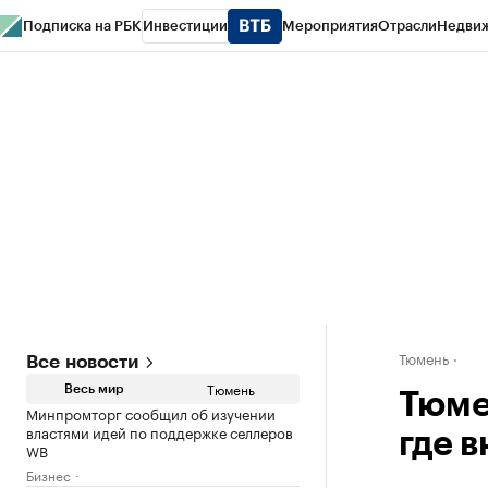
Подписка на РБК
Инвестиции
Мероприятия
Отрасли
Недви
РБК Life
Тренды
Визионеры
Национальные проекты
Город
Стиль
Кр
Конференции СПб
Спецпроекты
Проверка контрагентов
Политика
Тюмень
Все новости
Тюмень
Весь мир
Тюме
Минпромторг сообщил об изучении
властями идей по поддержке селлеров
где 
WB
Бизнес