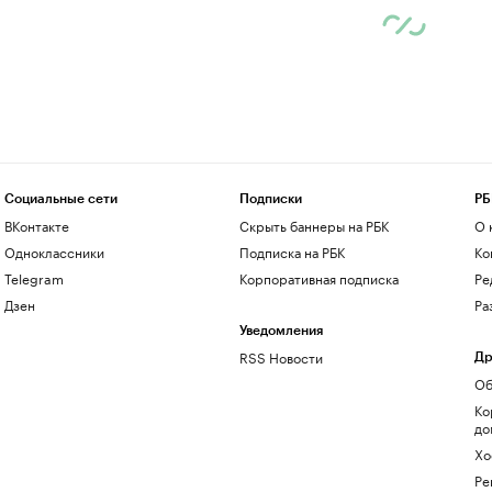
Социальные сети
Подписки
РБ
ВКонтакте
Скрыть баннеры на РБК
О 
Одноклассники
Подписка на РБК
Ко
Telegram
Корпоративная подписка
Ре
Дзен
Ра
Уведомления
RSS Новости
Др
Об
Ко
до
Хо
Ре