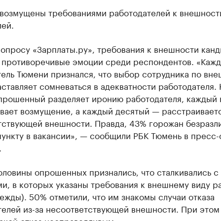
возмущены требованиями работодателей к внешност
ей.
опросу «Зарплаты.ру», требования к внешности канд
 противоречивые эмоции среди респондентов. «Каж
тель Тюмени признался, что выбор сотрудника по вн
ставляет сомневаться в адекватности работодателя.
прошенный разделяет иронию работодателя, каждый 
вает возмущение, а каждый десятый — расстраиваетс
тствующей внешности. Правда, 43% горожан безразл
ункту в вакансии», — сообщили РБК Тюмень в пресс
.
оловины опрошенных признались, что сталкивались с
и, в которых указаны требования к внешнему виду р
ежды). 50% отметили, что им знакомы случаи отказа
телей из-за несоответствующей внешности. При этом
акой отказ несправедливым.