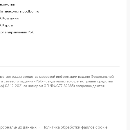
акомства
йт знакомств podbor.ru
К Компании
К Курсы
ола управления РБК
регистрации средства массовой информации выдано Федеральной
и сетевого издания «РБК» (свидетельство о регистрации средства
ор) 03.12.2021 за номером ЭЛ №ФС77-82385) сопровождаются
ерсональных данных
Политика обработки файлов cookie
·