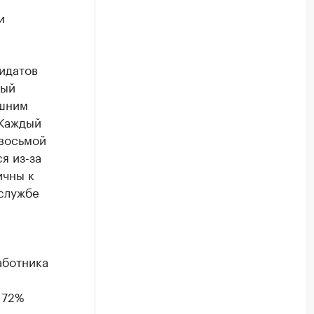
и
идатов
дый
ешним
 Каждый
восьмой
я из-за
ичны к
-службе
аботника
 72%