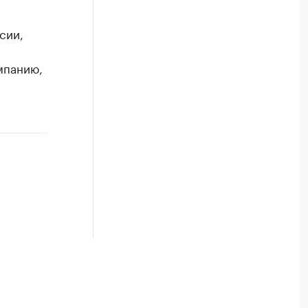
сии,
мпанию,