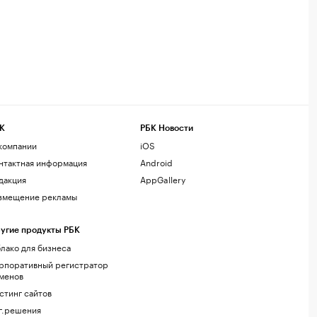
К
РБК Новости
компании
iOS
нтактная информация
Android
дакция
AppGallery
змещение рекламы
угие продукты РБК
лако для бизнеса
рпоративный регистратор
менов
стинг сайтов
г.решения