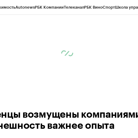
жимость
Autonews
РБК Компании
Телеканал
РБК Вино
Спорт
Школа упра
ипто
РБК Бизнес-среда
Дискуссионный клуб
Исследования
Кредитные 
Экономика
Бизнес
Технологии и медиа
Финансы
Рынок наличной валю
нцы возмущены компаниям
внешность важнее опыта