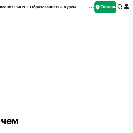
Тюмень
вления РБК
РБК Образование
РБК Курсы
рейтинги
Франшизы
Газета
Спецпроекты СПб
ты
 чем