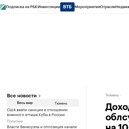
Подписка на РБК
Инвестиции
Мероприятия
Отрасли
Недви
РБК Life
Тренды
Визионеры
Национальные проекты
Город
Стиль
Кр
Конференции СПб
Спецпроекты
Проверка контрагентов
Политика
Тюмень
Все новости
Тюмень
Весь мир
Дохо
США ввели санкции в отношении
военного атташе Кубы в России
облс
Политика
Власти Венесуэлы и оппозиция начали
на 1