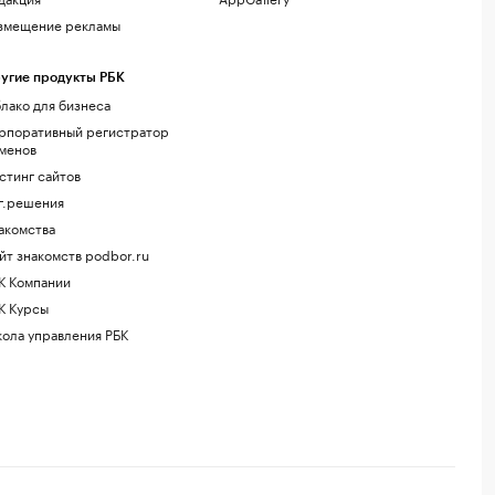
змещение рекламы
угие продукты РБК
лако для бизнеса
рпоративный регистратор
менов
стинг сайтов
г.решения
акомства
йт знакомств podbor.ru
К Компании
К Курсы
ола управления РБК