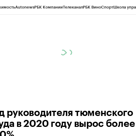
жимость
Autonews
РБК Компании
Телеканал
РБК Вино
Спорт
Школа упра
ипто
РБК Бизнес-среда
Дискуссионный клуб
Исследования
Кредитные 
Экономика
Бизнес
Технологии и медиа
Финансы
Рынок наличной валю
д руководителя тюменского
уда в 2020 году вырос более
00%