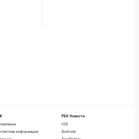
К
РБК Новости
компании
iOS
нтактная информация
Android
дакция
AppGallery