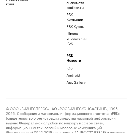
знакомств
край
podbor.ru
РБК
Компании
РБК Курсы
Школа
управления
РБК
РБК
Новости
iOS
Android
AppGallery
© ООО «БИЗНЕСПРЕСС», АО «РОСБИЗНЕСКОНСАЛТИНГ», 1995–
2026. Сообщения и материалы информационного агентства «РБК»
(свидетельство о регистрации средства массовой информации
выдано Федеральной службой по надзору в сфере связи,
информационных технологий и массовых коммуникаций
(Роскомнадзор) 09.12.2015 за номером ИА №ФС77-63848) и сетевого