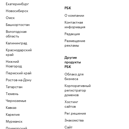
Екатеринбург
РБК
Новосибирск
О компании
Омск
Контактная
Башкортостан
информация
Вологодская
Редакция
область
Размещение
Калининград
рекламы
Краснодарский
край
Другие
Нижний
продукты
Новгород
РБК
Пермский край
Облако для
бизнеса
Ростов-на-Дону
Корпоративный
Татарстан
регистратор
Тюмень
доменов
Черноземье
Хостинг
сайтов
Кавказ
Рег.решения
Карелия
Знакомства
Мурманск
Сайт
Приморский