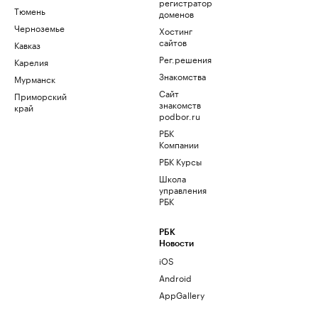
регистратор
Тюмень
доменов
Черноземье
Хостинг
сайтов
Кавказ
Рег.решения
Карелия
Знакомства
Мурманск
Сайт
Приморский
знакомств
край
podbor.ru
РБК
Компании
РБК Курсы
Школа
управления
РБК
РБК
Новости
iOS
Android
AppGallery