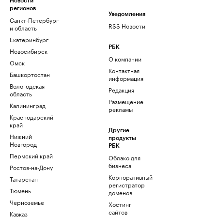
Новости
регионов
Уведомления
Санкт-Петербург
RSS Новости
и область
Екатеринбург
РБК
Новосибирск
О компании
Омск
Контактная
Башкортостан
информация
Вологодская
Редакция
область
Размещение
Калининград
рекламы
Краснодарский
край
Другие
Нижний
продукты
Новгород
РБК
Пермский край
Облако для
бизнеса
Ростов-на-Дону
Корпоративный
Татарстан
регистратор
Тюмень
доменов
Черноземье
Хостинг
сайтов
Кавказ