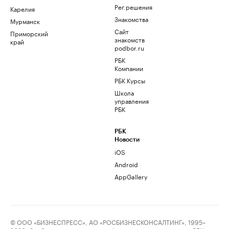
Рег.решения
Карелия
Знакомства
Мурманск
Сайт
Приморский
знакомств
край
podbor.ru
РБК
Компании
РБК Курсы
Школа
управления
РБК
РБК
Новости
iOS
Android
AppGallery
© ООО «БИЗНЕСПРЕСС», АО «РОСБИЗНЕСКОНСАЛТИНГ», 1995–