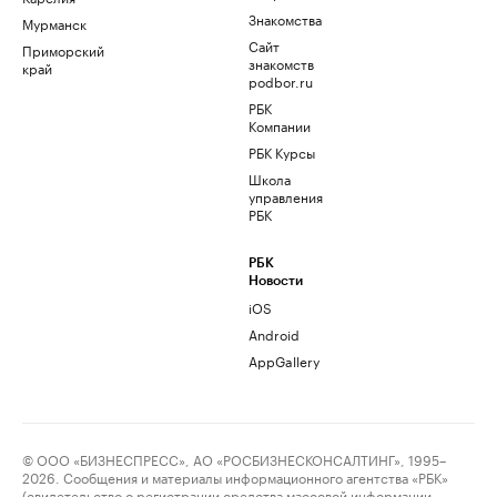
Знакомства
Мурманск
Сайт
Приморский
знакомств
край
podbor.ru
РБК
Компании
РБК Курсы
Школа
управления
РБК
РБК
Новости
iOS
Android
AppGallery
© ООО «БИЗНЕСПРЕСС», АО «РОСБИЗНЕСКОНСАЛТИНГ», 1995–
2026. Сообщения и материалы информационного агентства «РБК»
(свидетельство о регистрации средства массовой информации