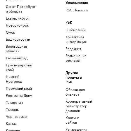
Уведомления
Санкт-Петербург
RSS Новости
и область
Екатеринбург
РБК
Новосибирск
О компании
Омск
Контактная
Башкортостан
информация
Вологодская
Редакция
область
Размещение
Калининград
рекламы
Краснодарский
край
Другие
Нижний
продукты
Новгород
РБК
Пермский край
Облако для
бизнеса
Ростов-на-Дону
Корпоративный
Татарстан
регистратор
Тюмень
доменов
Черноземье
Хостинг
сайтов
Кавказ
Рег.решения
Карелия