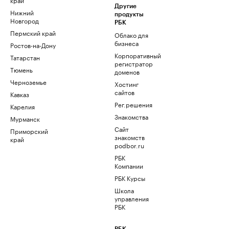
Другие
Нижний
продукты
Новгород
РБК
Пермский край
Облако для
бизнеса
Ростов-на-Дону
Корпоративный
Татарстан
регистратор
Тюмень
доменов
Черноземье
Хостинг
сайтов
Кавказ
Рег.решения
Карелия
Знакомства
Мурманск
Сайт
Приморский
знакомств
край
podbor.ru
РБК
Компании
РБК Курсы
Школа
управления
РБК