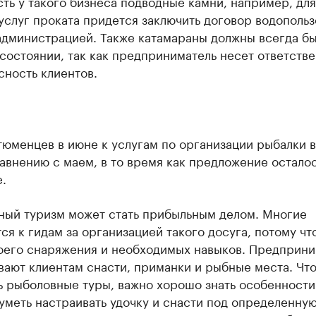
ть у такого бизнеса подводные камни, например, для
услуг проката придется заключить договор водопольз
администрацией. Также катамараны должны всегда бы
остоянии, так как предприниматель несет ответстве
сность клиентов.
тюменцев в июне к услугам по организации рыбалки 
авнению с маем, в то время как предложение осталос
.
ный туризм может стать прибыльным делом. Многие
я к гидам за организацией такого досуга, потому чт
оего снаряжения и необходимых навыков. Предприни
вают клиентам снасти, приманки и рыбные места. Чт
ь рыболовные туры, важно хорошо знать особенности
уметь настраивать удочку и снасти под определенную