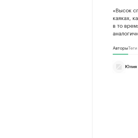
«Высок сп
каяках, к
в то врем
аналогич
Авторы
Теги
Юлия 