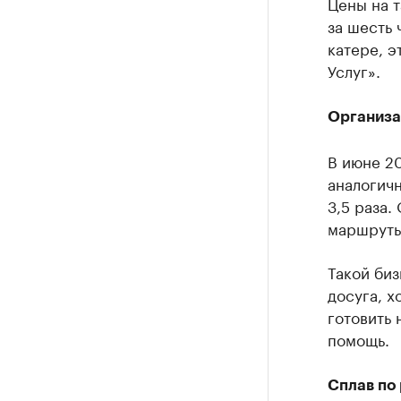
Цены на т
за шесть 
катере, э
Услуг».
Организа
В июне 20
аналогич
3,5 раза
маршруты
Такой биз
досуга, х
готовить 
помощь.
Сплав по