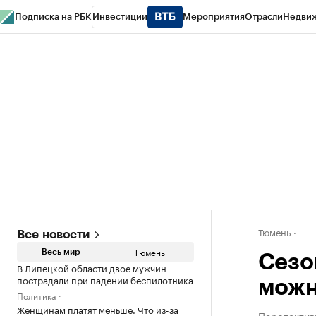
Подписка на РБК
Инвестиции
Мероприятия
Отрасли
Недви
РБК Life
Тренды
Визионеры
Национальные проекты
Город
Стиль
Кр
Конференции СПб
Спецпроекты
Проверка контрагентов
Политика
Тюмень
Все новости
Тюмень
Весь мир
Сезо
В Липецкой области двое мужчин
пострадали при падении беспилотника
можн
Политика
Женщинам платят меньше. Что из-за
Перспектив