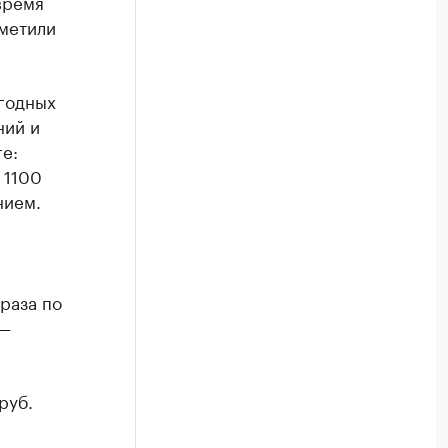
время
тметили
ыгодных
ний и
е:
 1100
нием.
раза по
 —
руб.