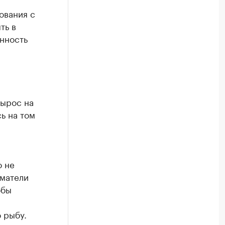
ования с
ть в
нность
вырос на
ь на том
о не
матели
обы
 рыбу.