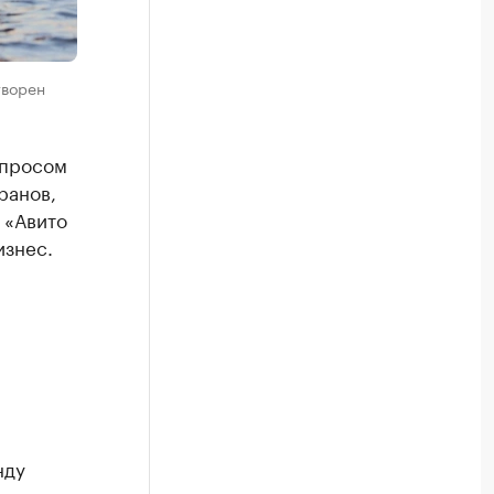
творен
спросом
ранов,
 «Авито
изнес.
нду