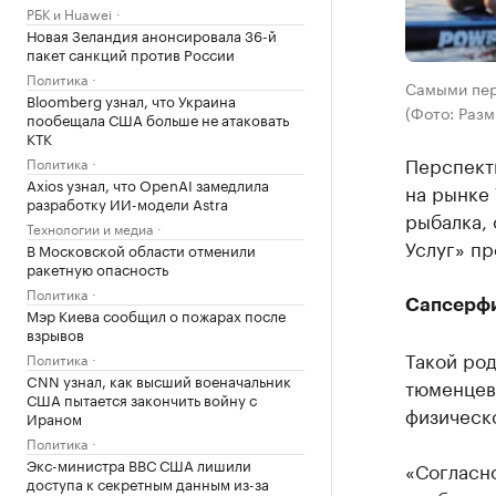
РБК и Huawei
Новая Зеландия анонсировала 36-й
пакет санкций против России
Политика
Самыми пер
Bloomberg узнал, что Украина
(Фото: Разм
пообещала США больше не атаковать
КТК
Перспект
Политика
Axios узнал, что OpenAI замедлила
на рынке 
разработку ИИ-модели Astra
рыбалка, 
Технологии и медиа
Услуг» п
В Московской области отменили
ракетную опасность
Политика
Сапсерф
Мэр Киева сообщил о пожарах после
взрывов
Такой род
Политика
CNN узнал, как высший военачальник
тюменцев,
США пытается закончить войну с
физическ
Ираном
Политика
Экс-министра ВВС США лишили
«Согласно
доступа к секретным данным из-за