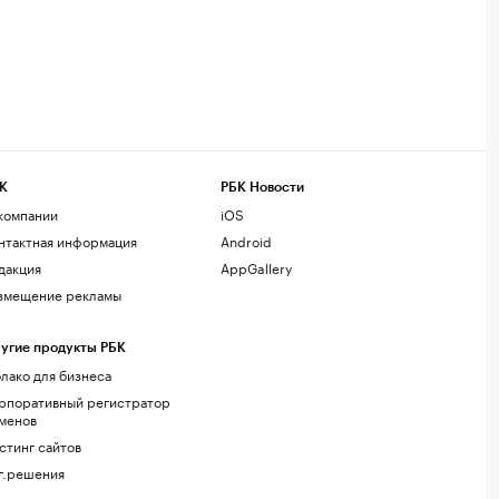
К
РБК Новости
компании
iOS
нтактная информация
Android
дакция
AppGallery
змещение рекламы
угие продукты РБК
лако для бизнеса
рпоративный регистратор
менов
стинг сайтов
г.решения
акомства