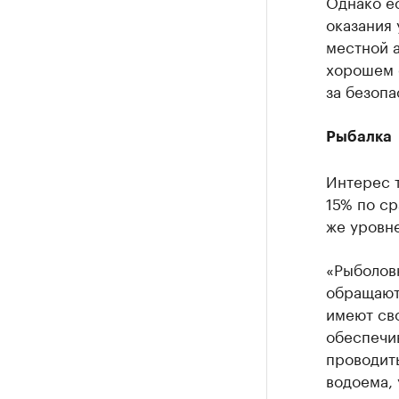
Однако ес
оказания 
местной 
хорошем с
за безопа
Рыбалка
Интерес 
15% по ср
же уровне
«Рыболов
обращаютс
имеют св
обеспечи
проводит
водоема, 