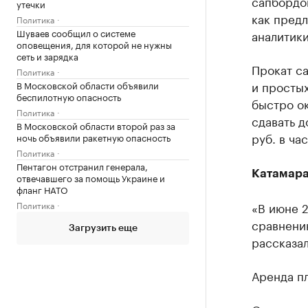
сапбордов
утечки
как предл
Политика
Шуваев сообщил о системе
аналитики
оповещения, для которой не нужны
сеть и зарядка
Прокат са
Политика
и простых
В Московской области объявили
беспилотную опасность
быстро ок
Политика
сдавать д
В Московской области второй раз за
руб. в ча
ночь объявили ракетную опасность
Политика
Пентагон отстранил генерала,
Катамар
отвечавшего за помощь Украине и
фланг НАТО
Политика
«В июне 2
сравнению
Загрузить еще
рассказа
Аренда пл