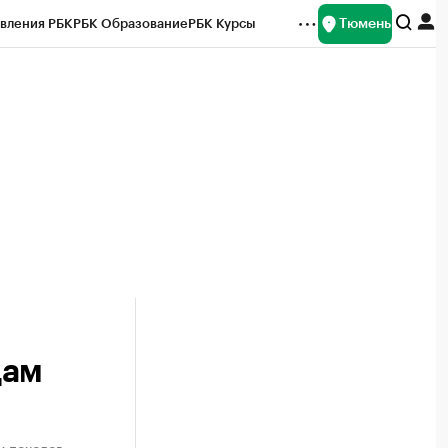
Тюмень
вления РБК
РБК Образование
РБК Курсы
рейтинги
Франшизы
Газета
Спецпроекты СПб
ты
цам
и походов