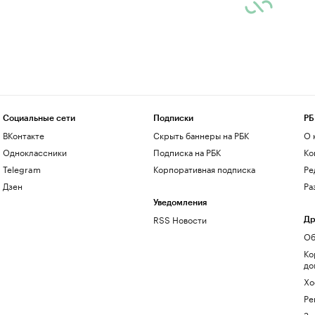
Социальные сети
Подписки
РБ
ВКонтакте
Скрыть баннеры на РБК
О 
Одноклассники
Подписка на РБК
Ко
Telegram
Корпоративная подписка
Ре
Дзен
Ра
Уведомления
RSS Новости
Др
Об
Ко
до
Хо
Ре
Зн