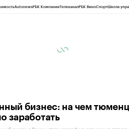
жимость
Autonews
РБК Компании
Телеканал
РБК Вино
Спорт
Школа упра
ипто
РБК Бизнес-среда
Дискуссионный клуб
Исследования
Кредитные 
Экономика
Бизнес
Технологии и медиа
Финансы
Рынок наличной валю
нный бизнес: на чем тюмен
о заработать
ным бизнесом в Тюмени стали сапсерфинг, организация сплавов 