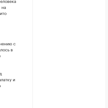
человека
 на
ито
внению с
лось в
е
д
латку и
ю