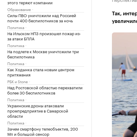
этого теряют компании
Образование
Так, инте
Силы ПВО уничтожили над Россией
почти 400 беспилотников за ночь
увеличило
Политика
На Ильском НПЗ произошел пожар из-
за атаки БПЛА
Политика
На подлете к Москве уничтожили три
беспилотника
Политика
Как Ходынка стала новым центром
притяжения
РБК и Stone
Над Ростовской областью перехватили
более 30 беспилотников
Политика
Украинские дроны атаковали
промпредприятие в Самарской
области
Политика
Зачем смартфону телеобъектив, 200
Мп и большой сенсор